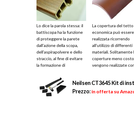
Lo dice la parola stessa: il
La copertura del tetto
battiscopa ha la funzione
economica può essere
di proteggere la parete
realizzata ricorrendo
dall'azione della scopa,
all'utilizzo di differenti
dell'aspirapolvere e dello
materiali. Solitamente 
straccio, al fine di evitare
coperture meno cost
la formazione di
vengono realizzate co
antiestetiche macchie. ...
lamine metalliche o
realizzate con ...
Neilsen CT3645 Kit di ins
Prezzo:
in offerta su Amazo