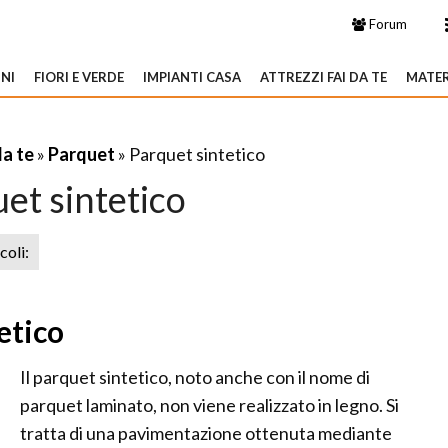
Forum
NI
FIORI E VERDE
IMPIANTI CASA
ATTREZZI FAI DA TE
MATER
da te
»
Parquet
» Parquet sintetico
et sintetico
icoli:
etico
Il parquet sintetico, noto anche con il nome di
parquet laminato, non viene realizzato in legno. Si
tratta di una pavimentazione ottenuta mediante