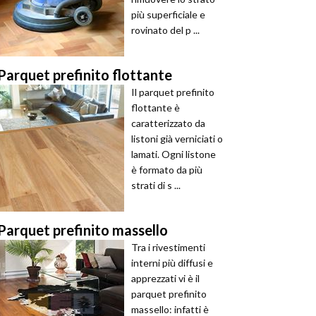
più superficiale e
rovinato del p ...
Parquet prefinito flottante
Il parquet prefinito
flottante è
caratterizzato da
listoni già verniciati o
lamati. Ogni listone
è formato da più
strati di s ...
Parquet prefinito massello
Tra i rivestimenti
interni più diffusi e
apprezzati vi è il
parquet prefinito
massello: infatti è