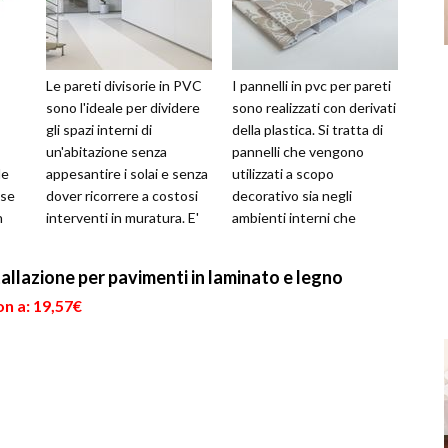
Le pareti divisorie in PVC
I pannelli in pvc per pareti
sono l'ideale per dividere
sono realizzati con derivati
gli spazi interni di
della plastica. Si tratta di
un'abitazione senza
pannelli che vengono
le
appesantire i solai e senza
utilizzati a scopo
ose
dover ricorrere a costosi
decorativo sia negli
n
interventi in muratura. E'
ambienti interni che
sufficiente posizionare ...
esterni alla casa e che
hanno a...
tallazione per pavimenti in laminato e legno
n a: 19,57€