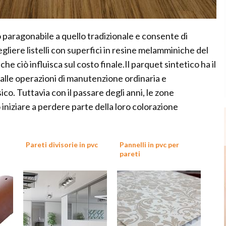
o paragonabile a quello tradizionale e consente di
gliere listelli con superfici in resine melamminiche del
che ciò influisca sul costo finale.Il parquet sintetico ha il
alle operazioni di manutenzione ordinaria e
ico. Tuttavia con il passare degli anni, le zone
iniziare a perdere parte della loro colorazione
Pareti divisorie in pvc
Pannelli in pvc per
pareti