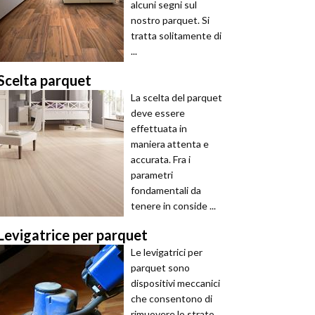
alcuni segni sul
nostro parquet. Si
tratta solitamente di
...
Scelta parquet
La scelta del parquet
deve essere
effettuata in
maniera attenta e
accurata. Fra i
parametri
fondamentali da
tenere in conside ...
Levigatrice per parquet
Le levigatrici per
parquet sono
dispositivi meccanici
che consentono di
rimuovere lo strato