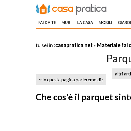
FAI DA TE
MURI
LA CASA
MOBILI
GIARDI
tu sei in :
casapratica.net
»
Materiale fai 
Parqu
altri art
In questa pagina parleremo di :
Che cos'è il parquet sint