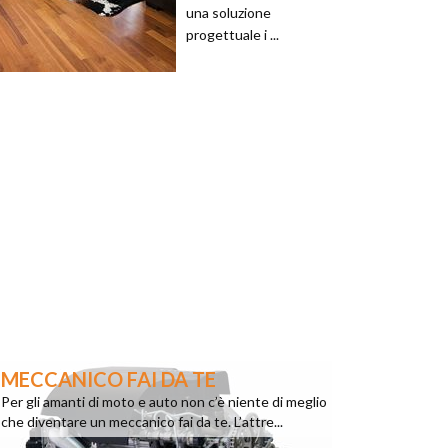
una soluzione
progettuale i ...
MECCANICO FAI DA TE
Per gli amanti di moto e auto non c’è niente di meglio
che diventare un meccanico fai da te. L’attre...