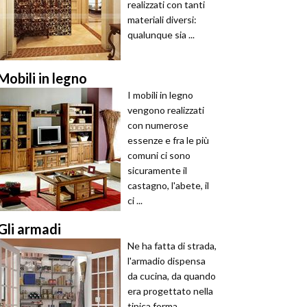
realizzati con tanti
materiali diversi:
qualunque sia ...
Mobili in legno
I mobili in legno
vengono realizzati
con numerose
essenze e fra le più
comuni ci sono
sicuramente il
castagno, l'abete, il
ci ...
Gli armadi
Ne ha fatta di strada,
l'armadio dispensa
da cucina, da quando
era progettato nella
tipica forma