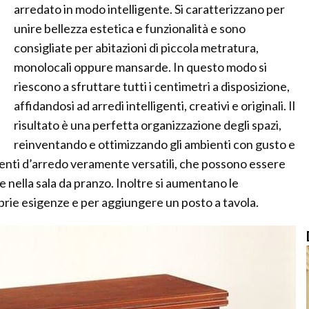
arredato in modo intelligente. Si caratterizzano per
unire bellezza estetica e funzionalità e sono
consigliate per abitazioni di piccola metratura,
monolocali oppure mansarde. In questo modo si
riescono a sfruttare tutti i centimetri a disposizione,
affidandosi ad arredi intelligenti, creativi e originali. Il
risultato è una perfetta organizzazione degli spazi,
reinventando e ottimizzando gli ambienti con gusto e
menti d’arredo veramente versatili, che possono essere
 e nella sala da pranzo. Inoltre si aumentano le
prie esigenze e per aggiungere un posto a tavola.