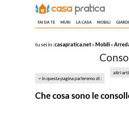
FAI DA TE
MURI
LA CASA
MOBILI
GIARDI
tu sei in :
casapratica.net
»
Mobili
»
Arred
Consol
altri art
In questa pagina parleremo di :
Che cosa sono le consoll