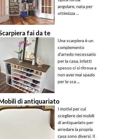
angolare, nata per
ottimizza ...
Scarpiera fai da te
Una scarpiera è un
complemento
d'arredo necessario
per la casa, infatti
spesso ci si ritrova a
non aver mai spazio
per le sca ...
Mobili di antiquariato
I motivi per cui
scegliere dei mobili
di antiquariato per
arredare la propria
casa sono diversi. Il