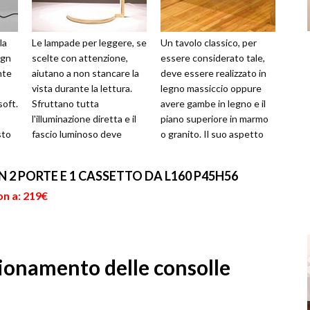
la
Le lampade per leggere, se
Un tavolo classico, per
ign
scelte con attenzione,
essere considerato tale,
nte
aiutano a non stancare la
deve essere realizzato in
vista durante la lettura.
legno massiccio oppure
soft.
Sfruttano tutta
avere gambe in legno e il
l'illuminazione diretta e il
piano superiore in marmo
sto
fascio luminoso deve
o granito. Il suo aspetto
 è
esser indirizzato proprio
tradizionale si inserisce...
sull'o...
 2 PORTE E 1 CASSETTO DA L160 P45H56
on a: 219€
zionamento delle consolle