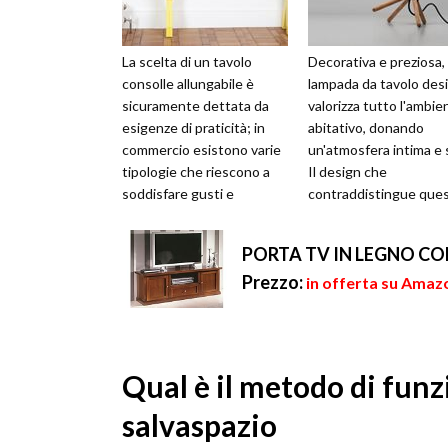
La scelta di un tavolo
Decorativa e preziosa, 
consolle allungabile è
lampada da tavolo des
sicuramente dettata da
valorizza tutto l'ambie
esigenze di praticità; in
abitativo, donando
commercio esistono varie
un'atmosfera intima e 
tipologie che riescono a
Il design che
soddisfare gusti e
contraddistingue que
necessità di ognuno.
complemento d'arredo
Dall'ingresso ...
moderno e raff...
PORTA TV IN LEGNO CON
Prezzo:
in offerta su Amaz
Qual è il metodo di fun
salvaspazio