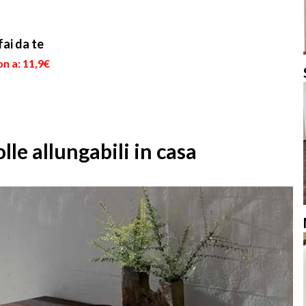
fai da te
n a: 11,9€
lle allungabili in casa