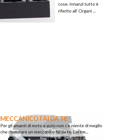
cose. Innanzi tutto è
riferito all' Organi ...
MECCANICO FAI DA TE
Per gli amanti di moto e auto non c’è niente di meglio
che diventare un meccanico fai da te. L’attre...