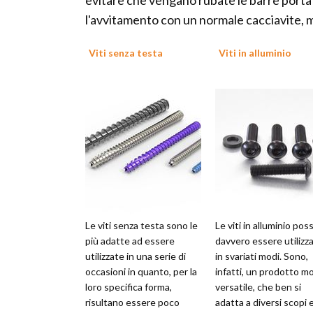
evitare che vengano rubate le barre porta
l'avvitamento con un normale cacciavite, 
Viti senza testa
Viti in alluminio
Le viti senza testa sono le
Le viti in alluminio po
più adatte ad essere
davvero essere utilizz
utilizzate in una serie di
in svariati modi. Sono,
occasioni in quanto, per la
infatti, un prodotto m
loro specifica forma,
versatile, che ben si
risultano essere poco
adatta a diversi scopi 