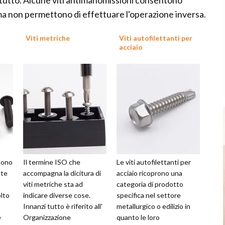
tutto. Alcune viti antimanomissioni consentono
ma non permettono di effettuare l'operazione inversa.
Viti metriche
Viti autofilettanti per
acciaio
ssono
Il termine ISO che
Le viti autofilettanti per
ate
accompagna la dicitura di
acciaio ricoprono una
viti metriche sta ad
categoria di prodotto
olto
indicare diverse cose.
specifica nel settore
Innanzi tutto è riferito all'
metallurgico o edilizio in
e
Organizzazione
quanto le loro