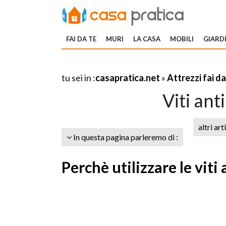
FAI DA TE
MURI
LA CASA
MOBILI
GIARDI
tu sei in :
casapratica.net
»
Attrezzi fai da
Viti an
altri art
In questa pagina parleremo di :
Perchè utilizzare le vit