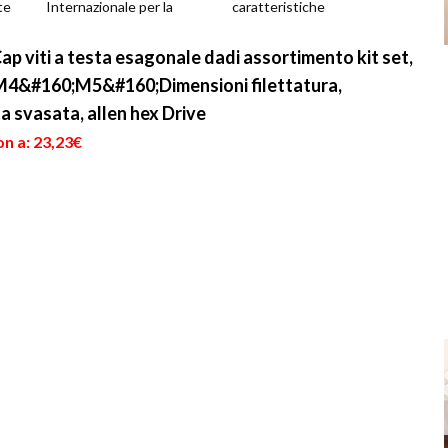
te
Internazionale per la
caratteristiche
.
Normazione, che definisce
prestazionali si basano
a livello mondiale...
molto sulla resistenza a ...
 viti a testa esagonale dadi assortimento kit set,
M4&#160;M5&#160;Dimensioni filettatura,
ta svasata, allen hex Drive
n a: 23,23€