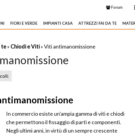
Forum
NI
FIORI E VERDE
IMPIANTI CASA
ATTREZZI FAI DA TE
MATER
 te
»
Chiodi e Viti
» Viti antimanomissione
timanomissione
icoli:
i antimanomissione
In commercio esiste un'ampia gamma di viti e chiodi
che permettono il fissaggio di parti e componenti.
Negli ultimi anni, in virtù di un sempre crescente