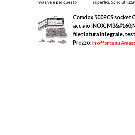
invasive e per questo
superfici. Sono utilizza
molto adatte a mobili e
praticamente per ogn..
comple...
Comdox 500PCS socket Cap
acciaio INOX, M3&#160;
filettatura integrale, tes
Prezzo:
in offerta su Amazo