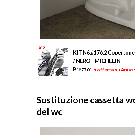
KIT N&#176;2 Copertone 
/ NERO - MICHELIN
Prezzo:
in offerta su Amazo
Sostituzione cassetta wc
del wc