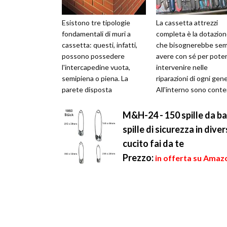
Esistono tre tipologie
La cassetta attrezzi
fondamentali di muri a
completa è la dotazio
cassetta: questi, infatti,
che bisognerebbe se
possono possedere
avere con sé per pote
l'intercapedine vuota,
intervenire nelle
semipiena o piena. La
riparazioni di ogni gen
parete disposta
All'interno sono conte
all'esterno si presenta
tutti gli attrezzi neces
costantemente più
per le...
M&H-24 - 150 spille da bali
massic...
spille di sicurezza in dive
cucito fai da te
Prezzo:
in offerta su Amazo