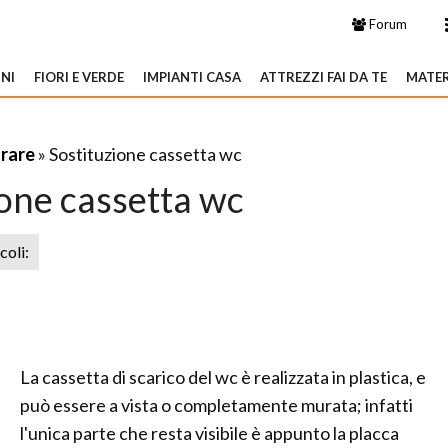
Forum
NI
FIORI E VERDE
IMPIANTI CASA
ATTREZZI FAI DA TE
MATER
arare
» Sostituzione cassetta wc
ione cassetta wc
icoli:
La cassetta di scarico del wc è realizzata in plastica, e
può essere a vista o completamente murata; infatti
l'unica parte che resta visibile è appunto la placca