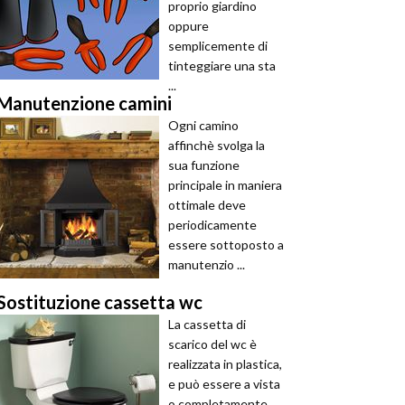
proprio giardino
oppure
semplicemente di
tinteggiare una sta
...
Manutenzione camini
Ogni camino
affinchè svolga la
sua funzione
principale in maniera
ottimale deve
periodicamente
essere sottoposto a
manutenzio ...
Sostituzione cassetta wc
La cassetta di
scarico del wc è
realizzata in plastica,
e può essere a vista
o completamente