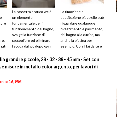
La cassetta scarico wc è
La rimozione e
ne
un elemento
sostituzione piastrelle può
mpre
fondamentale per il
riguardare qualunque
r
funzionamento del bagno,
rivestimento e pavimento,
svolge la funzione di
dal bagno alla cucina, ma
ere.
raccogliere ed eliminare
anche la piscina per
nuti
l'acqua dal wc dopo ogni
esempio. Con il fai da te è
sari
utilizzo. La cassetta
possibile sostituire
scarico wc può essere se...
qualche piastr...
a grandi e piccole, 28 - 32 - 38 - 45 mm - Set con
rse misure in metallo color argento, per lavori di
n a: 16,95€