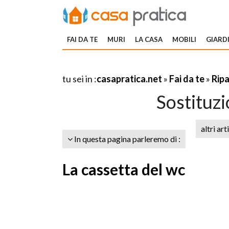
FAI DA TE
MURI
LA CASA
MOBILI
GIARDI
tu sei in :
casapratica.net
»
Fai da te
»
Rip
Sostituz
altri art
In questa pagina parleremo di :
La cassetta del wc