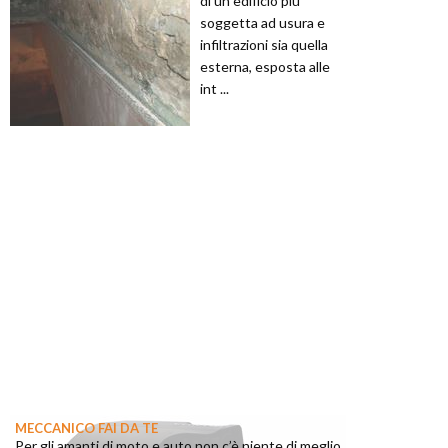
di un edificio più
soggetta ad usura e
infiltrazioni sia quella
esterna, esposta alle
int ...
MECCANICO FAI DA TE
Per gli amanti di moto e auto non c’è niente di meglio