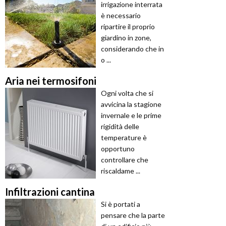
irrigazione interrata
è necessario
ripartire il proprio
giardino in zone,
considerando che in
o ...
Aria nei termosifoni
Ogni volta che si
avvicina la stagione
invernale e le prime
rigidità delle
temperature è
opportuno
controllare che
riscaldame ...
Infiltrazioni cantina
Si è portati a
pensare che la parte