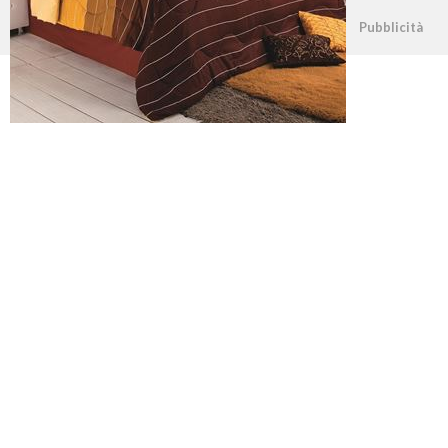
©2026 - casapratica.net - p.iva 03338800984
Pubblicità