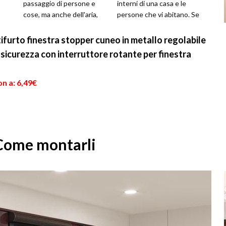
passaggio di persone e
interni di una casa e le
cose, ma anche dell'aria,
persone che vi abitano. Se
del caldo e del freddo e dei
ne fa uso da molto tem...
rumori. La loro...
tifurto finestra stopper cuneo in metallo regolabile
 sicurezza con interruttore rotante per finestra
n a: 6,49€
 Come montarli