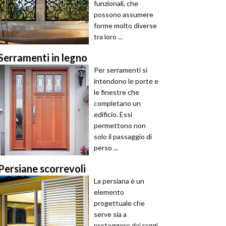
funzionali, che
possono assumere
forme molto diverse
tra loro ...
Serramenti in legno
Per serramenti si
intendono le porte e
le finestre che
completano un
edificio. Essi
permettono non
solo il passaggio di
perso ...
Persiane scorrevoli
La persiana è un
elemento
progettuale che
serve sia a
proteggere dai raggi