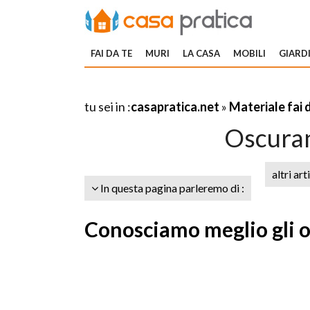
FAI DA TE
MURI
LA CASA
MOBILI
GIARDI
tu sei in :
casapratica.net
»
Materiale fai 
Oscuran
altri art
In questa pagina parleremo di :
Conosciamo meglio gli o