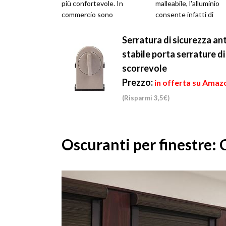
più confortevole. In
malleabile, l'alluminio
commercio sono
consente infatti di
disponibili varie tipologie,
ottenere tutti i più
diverse tra loro...
ricercati ef...
Serratura di sicurezza an
stabile porta serrature di
scorrevole
Prezzo:
in offerta su Amazo
(Risparmi 3,5€)
Oscuranti per finestre: