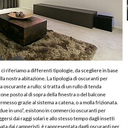
i riferiamo a differenti tipologie, da scegliere in base
la nostra abitazione. La tipologia di oscuranti per
scurante a rullo: si tratta di un rullo di tenda
one posto al di sopra della finestra o del balcone
ermesso grazie al sistema a catena, o a molla frizionata.
l "due in uno", esistono in commercio oscuranti per
ersi dai raggi solari e allo stesso tempo dagli insetti
amata dai camperisti, è rappresentata dagli oscuranti per