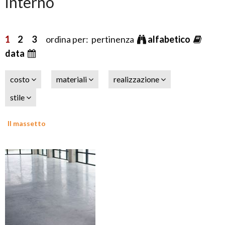
interno
1
2
3
ordina per: pertinenza
alfabetico
data
costo
materiali
realizzazione
stile
Il massetto