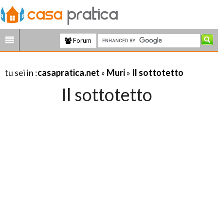
Forum
tu sei in :
casapratica.net
»
Muri
»
Il sottotetto
Il sottotetto