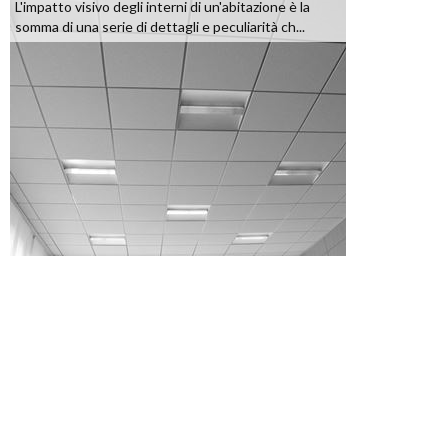
L'impatto visivo degli interni di un'abitazione è la
somma di una serie di dettagli e peculiarità ch...