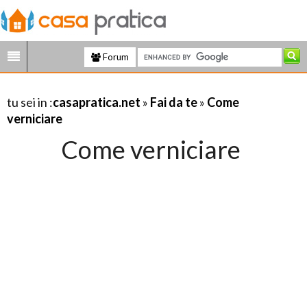
Forum
tu sei in :
casapratica.net
»
Fai da te
»
Come
verniciare
Come verniciare