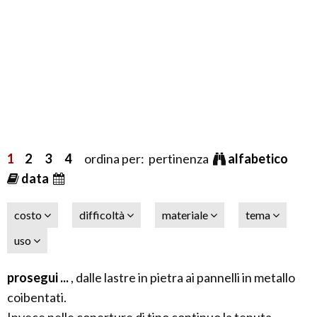
1
2
3
4
ordina per: pertinenza
alfabetico
data
costo
difficoltà
materiale
tema
uso
prosegui ...
, dalle lastre in pietra ai pannelli in metallo
coibentati.