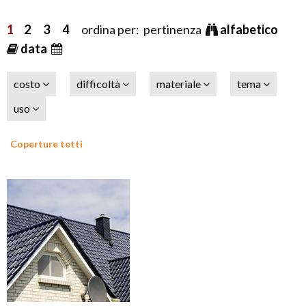
1
2
3
4
ordina per: pertinenza
alfabetico
data
costo
difficoltà
materiale
tema
uso
Coperture tetti