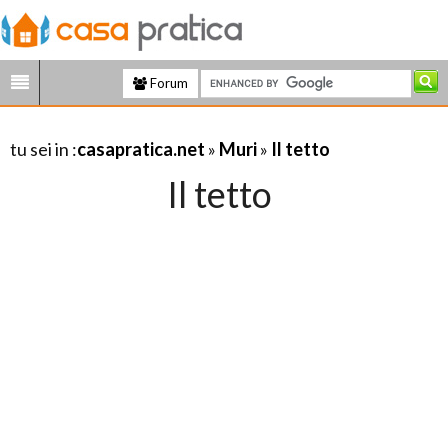
Forum
tu sei in :
casapratica.net
»
Muri
»
Il tetto
Il tetto