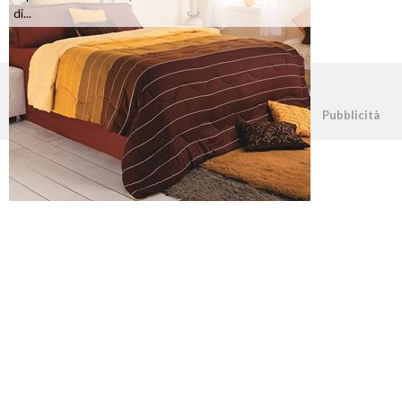
di...
©2026 - casapratica.net - p.iva 03338800984
Pubblicità