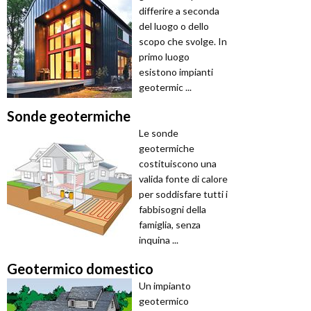
differire a seconda
del luogo o dello
scopo che svolge. In
primo luogo
esistono impianti
geotermic ...
Sonde geotermiche
Le sonde
geotermiche
costituiscono una
valida fonte di calore
per soddisfare tutti i
fabbisogni della
famiglia, senza
inquina ...
Geotermico domestico
Un impianto
geotermico