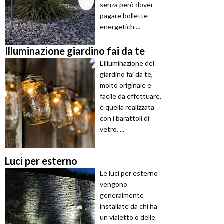
senza però dover
pagare bollette
energetich ...
Illuminazione giardino fai da te
L'illuminazione del
giardino fai da te,
molto originale e
facile da effettuare,
è quella realizzata
con i barattoli di
vetro. ...
Luci per esterno
Le luci per esterno
vengono
generalmente
installate da chi ha
un vialetto o delle