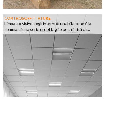
CONTROSOFFITTATURE
L'impatto visivo degli interni di un'abitazione è la
somma di una serie di dettagli e peculiarità ch...