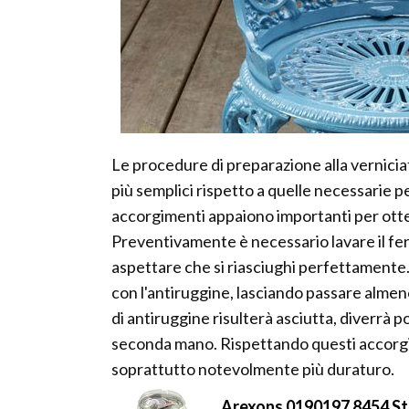
Le procedure di preparazione alla verniciat
più semplici rispetto a quelle necessarie 
accorgimenti appaiono importanti per otten
Preventivamente è necessario lavare il fe
aspettare che si riasciughi perfettamente
con l'antiruggine, lasciando passare almen
di antiruggine risulterà asciutta, diverrà 
seconda mano. Rispettando questi accorgim
soprattutto notevolmente più duraturo.
Arexons 0190197 8454 S