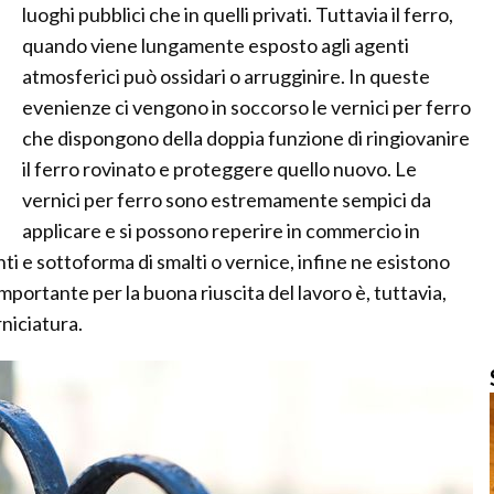
luoghi pubblici che in quelli privati. Tuttavia il ferro,
quando viene lungamente esposto agli agenti
atmosferici può ossidari o arrugginire. In queste
evenienze ci vengono in soccorso le vernici per ferro
che dispongono della doppia funzione di ringiovanire
il ferro rovinato e proteggere quello nuovo. Le
vernici per ferro sono estremamente sempici da
applicare e si possono reperire in commercio in
i e sottoforma di smalti o vernice, infine ne esistono
portante per la buona riuscita del lavoro è, tuttavia,
niciatura.