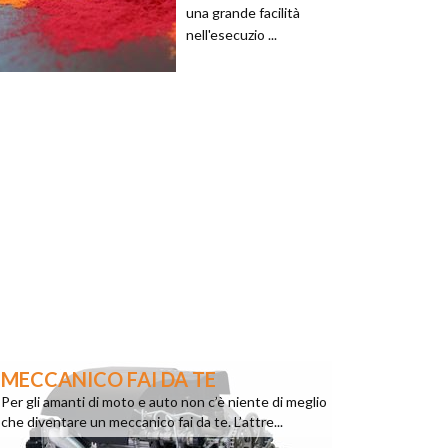
una grande facilità
nell'esecuzio ...
MECCANICO FAI DA TE
Per gli amanti di moto e auto non c’è niente di meglio
che diventare un meccanico fai da te. L’attre...