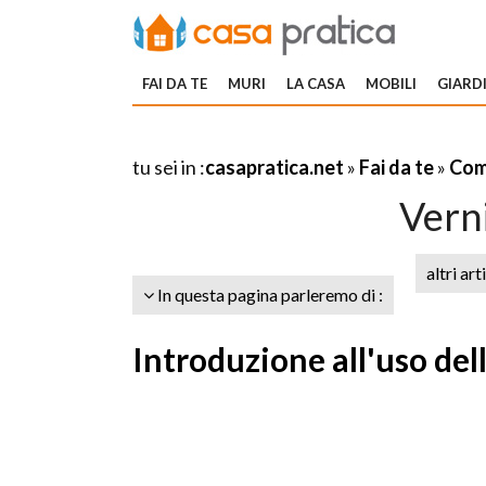
FAI DA TE
MURI
LA CASA
MOBILI
GIARDI
tu sei in :
casapratica.net
»
Fai da te
»
Com
Verni
altri art
In questa pagina parleremo di :
Introduzione all'uso dell