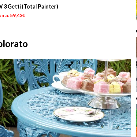
 3 Getti (Total Painter)
n a: 59,43€
olorato