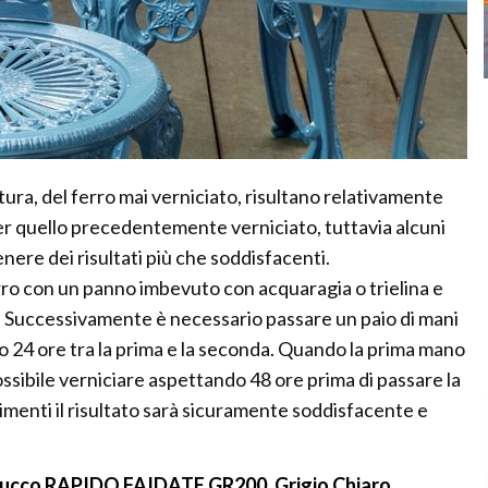
ura, del ferro mai verniciato, risultano relativamente
per quello precedentemente verniciato, tuttavia alcuni
ere dei risultati più che soddisfacenti.
rro con un panno imbevuto con acquaragia o trielina e
. Successivamente è necessario passare un paio di mani
o 24 ore tra la prima e la seconda. Quando la prima mano
possibile verniciare aspettando 48 ore prima di passare la
enti il risultato sarà sicuramente soddisfacente e
tucco RAPIDO FAIDATE GR200, Grigio Chiaro