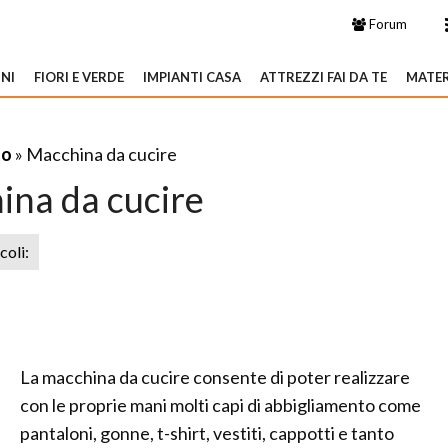
Forum
NI
FIORI E VERDE
IMPIANTI CASA
ATTREZZI FAI DA TE
MATER
to
» Macchina da cucire
ina da cucire
icoli:
La macchina da cucire consente di poter realizzare
con le proprie mani molti capi di abbigliamento come
pantaloni, gonne, t-shirt, vestiti, cappotti e tanto