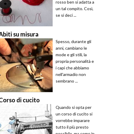
rosso ben si adatta a
un tal compito. Così,
se si deci ...
Abiti su misura
Spesso, durante gli
anni, cambiano le
mode e gli stili, la
propria personalità e
i capi che abbiamo
nell'armadio non
sembrano ...
Corso di cucito
Quando si opta per
un corso di cucito si
vorrebbe imparare
tutto il più presto
possibile, ma come in