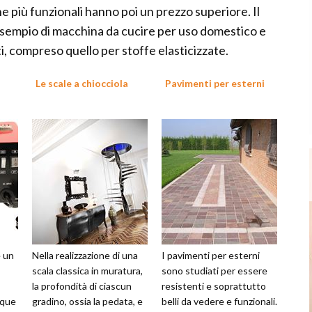
ne più funzionali hanno poi un prezzo superiore. Il
 esempio di macchina da cucire per uso domestico e
i, compreso quello per stoffe elasticizzate.
Le scale a chiocciola
Pavimenti per esterni
è un
Nella realizzazione di una
I pavimenti per esterni
scala classica in muratura,
sono studiati per essere
la profondità di ciascun
resistenti e soprattutto
nque
gradino, ossia la pedata, e
belli da vedere e funzionali.