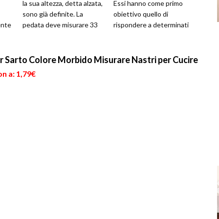
la sua altezza, detta alzata,
Essi hanno come primo
sono già definite. La
obiettivo quello di
ente
pedata deve misurare 33
rispondere a determinati
te di
cm mentre l’alza...
requisiti. Innanzitutto
devon...
 Sarto Colore Morbido Misurare Nastri per Cucire
n a: 1,79€