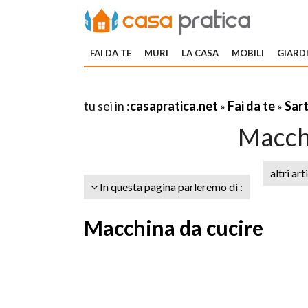
FAI DA TE
MURI
LA CASA
MOBILI
GIARDI
tu sei in :
casapratica.net
»
Fai da te
»
Sar
Macch
altri art
In questa pagina parleremo di :
Macchina da cucire