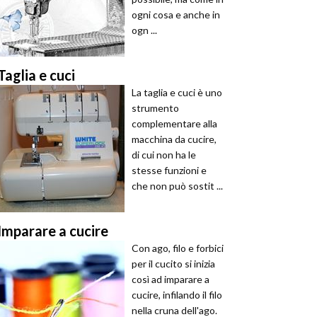
ogni cosa e anche in
ogn ...
Taglia e cuci
La taglia e cuci è uno
strumento
complementare alla
macchina da cucire,
di cui non ha le
stesse funzioni e
che non può sostit ...
Imparare a cucire
Con ago, filo e forbici
per il cucito si inizia
così ad imparare a
cucire, infilando il filo
nella cruna dell'ago.