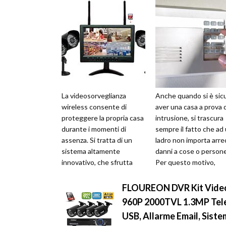
La videosorveglianza
Anche quando si è sicu
wireless consente di
aver una casa a prova d
proteggere la propria casa
intrusione, si trascura
durante i momenti di
sempre il fatto che ad
assenza. Si tratta di un
ladro non importa arre
sistema altamente
danni a cose o persone
innovativo, che sfrutta
Per questo motivo,
una tecnologia ormai nota,
l'installazione di un allar
come quella del ...
FLOUREON DVR Kit Video
960P 2000TVL 1.3MP Tele
USB, Allarme Email, Siste