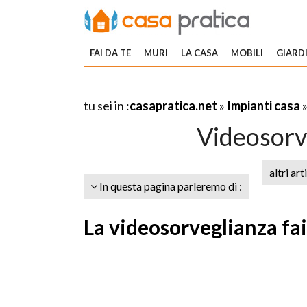
FAI DA TE
MURI
LA CASA
MOBILI
GIARDI
tu sei in :
casapratica.net
»
Impianti casa
Videosorve
altri art
In questa pagina parleremo di :
La videosorveglianza fai