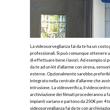
La videosorveglianza fai da te ha un costo
professionali. Si può comunque ottenere un 
di effettuare bene i lavori. Ad esempio si
da te ad un kit d'allarme con sirena, senso
esterne. Opzionalmente sarebbe preferibi
integrato nella centrale d'allarme che avvisa
intrusione. La videoverifica, il videocontro
archiviazione dei filmati procederanno a fa
impianti variano e partono da 250€ per 4 t
videosorveglianza fai da te con archiviazi