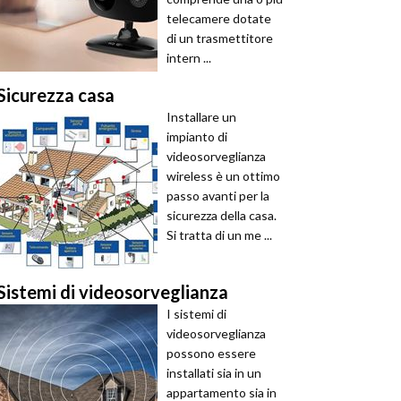
telecamere dotate
di un trasmettitore
intern ...
Sicurezza casa
Installare un
impianto di
videosorveglianza
wireless è un ottimo
passo avanti per la
sicurezza della casa.
Si tratta di un me ...
Sistemi di videosorveglianza
I sistemi di
videosorveglianza
possono essere
installati sia in un
appartamento sia in