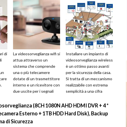
ri di
La videosorveglianza wifi si
Installare un impianto di
i
attua attraverso un
videosorveglianza wireless
sistema che comprende
è un ottimo passo avanti
 un
una o più telecamere
per la sicurezza della casa.
care
dotate di un trasmettitore
Si tratta di un meccanismo
.
interno e un ricevitore con
realizzabile con estrema
due uscite per i segnali
semplicità a una cifra
...
audio e video. Questi si
piuttosto accessib...
col...
sorveglianza (8CH 1080N AHD HDMI DVR + 4 *
camera Esterno + 1TB HDD Hard Disk), Backup
ma di Sicurezza