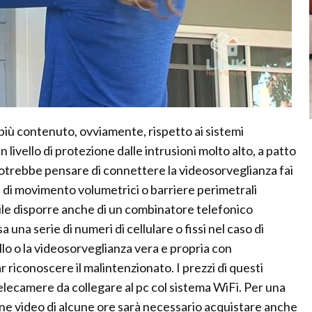
 più contenuto, ovviamente, rispetto ai sistemi
livello di protezione dalle intrusioni molto alto, a patto
 potrebbe pensare di connettere la videosorveglianza fai
ri di movimento volumetrici o barriere perimetrali
le disporre anche di un combinatore telefonico
 una serie di numeri di cellulare o fissi nel caso di
llo o la videosorveglianza vera e propria con
r riconoscere il malintenzionato. I prezzi di questi
elecamere da collegare al pc col sistema WiFi. Per una
one video di alcune ore sarà necessario acquistare anche