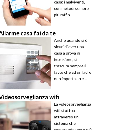
casa: i malviventi,
con metodi sempre
più raffin ...
Allarme casa fai da te
Anche quando si è
sicuri di aver una
casa a prova di
intrusione, si
trascura sempre il
fatto che ad un ladro
non importa arre ...
Videosorveglianza wifi
La videosorveglianza
wifi si attua
attraverso un
sistema che
comprende una o più