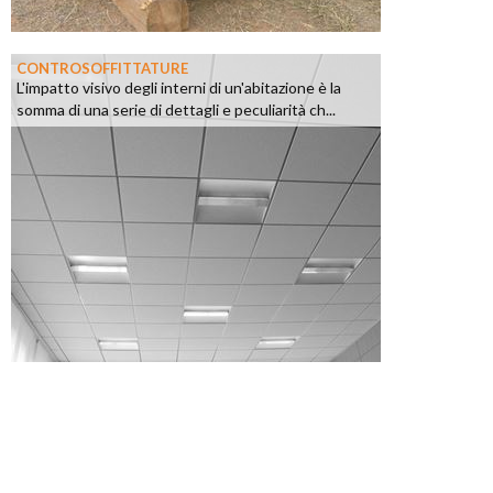
CONTROSOFFITTATURE
L'impatto visivo degli interni di un'abitazione è la
somma di una serie di dettagli e peculiarità ch...