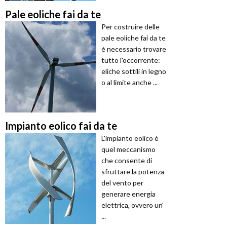
Pale eoliche fai da te
Per costruire delle
pale eoliche fai da te
è necessario trovare
tutto l'occorrente:
eliche sottili in legno
o al limite anche ...
Impianto eolico fai da te
L'impianto eolico è
quel meccanismo
che consente di
sfruttare la potenza
del vento per
generare energia
elettrica, ovvero un'
...