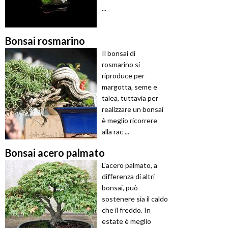
...
Bonsai rosmarino
Il bonsai di
rosmarino si
riproduce per
margotta, seme e
talea, tuttavia per
realizzare un bonsai
è meglio ricorrere
alla rac ...
Bonsai acero palmato
L'acero palmato, a
differenza di altri
bonsai, può
sostenere sia il caldo
che il freddo. In
estate è meglio