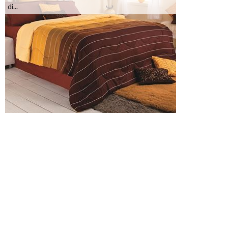
di...