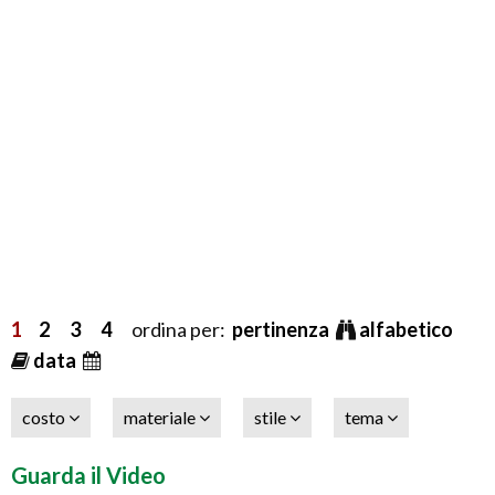
1
2
3
4
ordina per:
pertinenza
alfabetico
data
costo
materiale
stile
tema
Guarda il Video