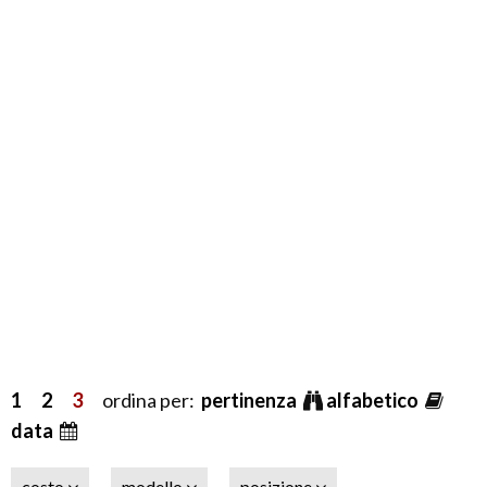
1
2
3
ordina per:
pertinenza
alfabetico
data
costo
modello
posizione