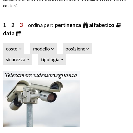
costosi.
1
2
3
ordina per:
pertinenza
alfabetico
data
costo
modello
posizione
sicurezza
tipologia
Telecamere videosorveglianza