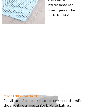
interessante per
coinvolgere anche i
vostri bambini ...
MECCANICO FAI DA TE
Per gli amanti di moto e auto non c’è niente di meglio
che diventare un meccanico fai da te. L’attre...