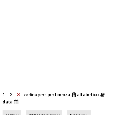
1
2
3
ordina per:
pertinenza
alfabetico
data
costo
difficoltà di uso
funzione