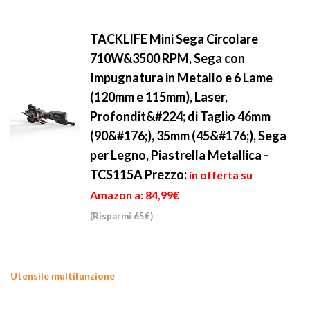
TACKLIFE Mini Sega Circolare
710W&3500 RPM, Sega con
Impugnatura in Metallo e 6 Lame
(120mm e 115mm), Laser,
Profondit&#224; di Taglio 46mm
(90&#176;), 35mm (45&#176;), Sega
per Legno, Piastrella Metallica -
TCS115A
Prezzo:
in offerta su
Amazon a: 84,99€
(Risparmi 65€)
Utensile multifunzione