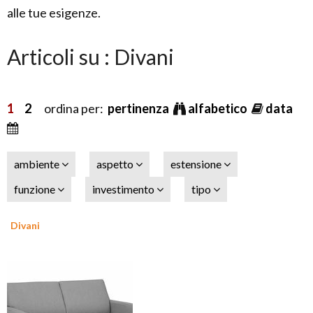
alle tue esigenze.
Articoli su : Divani
1
2
ordina per:
pertinenza
alfabetico
data
ambiente
aspetto
estensione
funzione
investimento
tipo
Divani