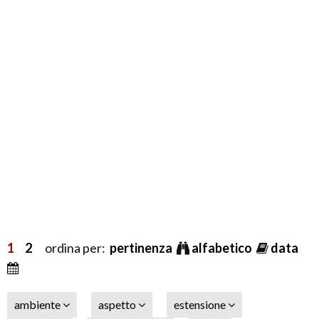
1
2
ordina per:
pertinenza
alfabetico
data
ambiente
aspetto
estensione