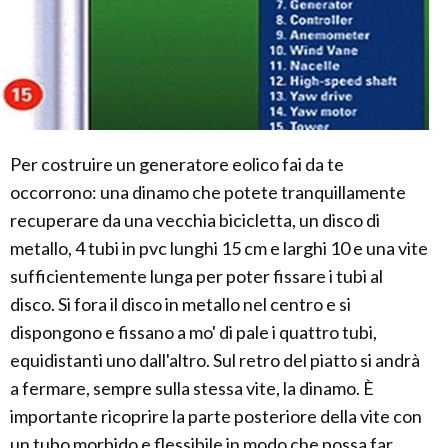
Per costruire un generatore eolico fai da te
occorrono: una dinamo che potete tranquillamente
recuperare da una vecchia bicicletta, un disco di
metallo, 4 tubi in pvc lunghi 15 cm e larghi 10 e una vite
sufficientemente lunga per poter fissare i tubi al
disco. Si fora il disco in metallo nel centro e si
dispongono e fissano a mo' di pale i quattro tubi,
equidistanti uno dall'altro. Sul retro del piatto si andrà
a fermare, sempre sulla stessa vite, la dinamo. È
importante ricoprire la parte posteriore della vite con
un tubo morbido e flessibile in modo che possa far