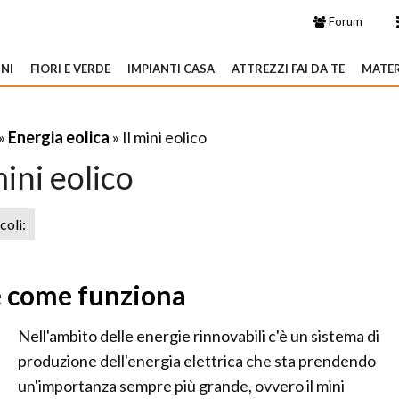
Forum
NI
FIORI E VERDE
IMPIANTI CASA
ATTREZZI FAI DA TE
MATER
»
Energia eolica
» Il mini eolico
mini eolico
icoli:
è e come funziona
Nell'ambito delle energie rinnovabili c'è un sistema di
produzione dell'energia elettrica che sta prendendo
un'importanza sempre più grande, ovvero il mini