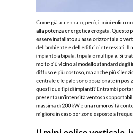
Come già accennato, però, il mini eolico non 
alla potenza energetica erogata. Questo pa
essere installato su asse orizzontale o vert
dell'ambiente e dell'edificio interessati. I
impianto a bipala, tripala o multipala. Si tr
molto più vicino al modello standard degli im
diffuso e più costoso, ma anche più silenzi
centrale e le pale sono posizionate in posi
questi due tipi di impianti? Entrambi porta
presenta un'intensità ventosa sopportabil
massima di 200 kW e una rumorosità contenu
migliore in caso per zone esposte a frequen
Il mini eolico verticale,