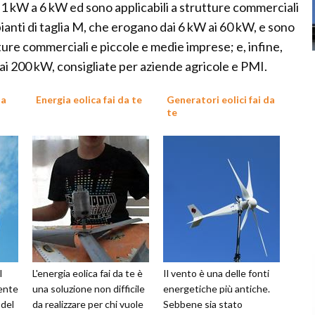
da 1 kW a 6 kW ed sono applicabili a strutture commerciali
ianti di taglia M, che erogano dai 6 kW ai 60 kW, e sono
utture commerciali e piccole e medie imprese; e, infine,
 ai 200 kW, consigliate per aziende agricole e PMI.
da
Energia eolica fai da te
Generatori eolici fai da
te
l
L'energia eolica fai da te è
Il vento è una delle fonti
ente
una soluzione non difficile
energetiche più antiche.
 del
da realizzare per chi vuole
Sebbene sia stato