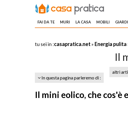
FAI DA TE
MURI
LA CASA
MOBILI
GIARDI
tu sei in :
casapratica.net
»
Energia pulita
Il 
altri art
In questa pagina parleremo di :
Il mini eolico, che cos'