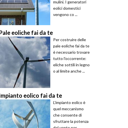
mulini. I generatori
eolici domestici
vengono co ...
Pale eoliche fai da te
Per costruire delle
pale eoliche fai da te
è necessario trovare
tutto l'occorrente:
eliche sottili in legno
o al limite anche ...
Impianto eolico fai da te
L'impianto eolico è
quel meccanismo
che consente di
sfruttare la potenza
del vento per