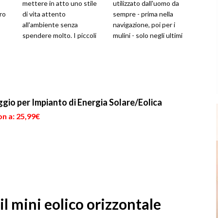
mettere in atto uno stile
utilizzato dall'uomo da
ro
di vita attento
sempre - prima nella
all'ambiente senza
navigazione, poi per i
spendere molto. I piccoli
mulini - solo negli ultimi
sce.
impianti domestici sono
decenni si è pensato di
l'id...
sfruttarlo ...
ggio per Impianto di Energia Solare/Eolica
n a: 25,99€
 il mini eolico orizzontale