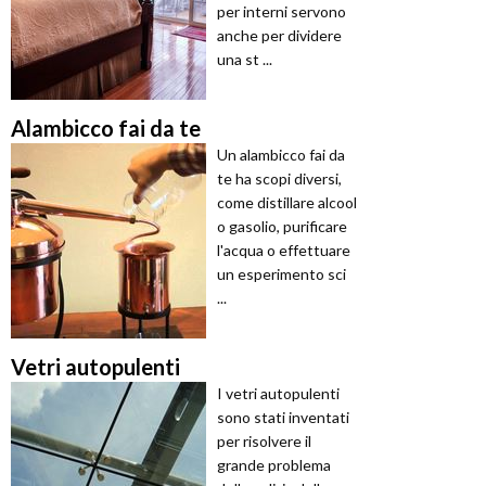
per interni servono
anche per dividere
una st ...
Alambicco fai da te
Un alambicco fai da
te ha scopi diversi,
come distillare alcool
o gasolio, purificare
l'acqua o effettuare
un esperimento sci
...
Vetri autopulenti
I vetri autopulenti
sono stati inventati
per risolvere il
grande problema