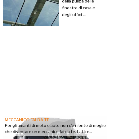
della pulizia delle
finestre di casa e
degli uffici ...
MECCANICO FAI DA TE
Per gli amanti di moto e auto non c’è niente di meglio
che diventare un meccanico fai da te. L’attre...