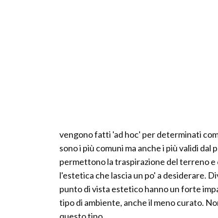
vengono fatti 'ad hoc' per determinati comm
sono i più comuni ma anche i più validi dal 
permettono la traspirazione del terreno e d
l'estetica che lascia un po' a desiderare. Div
punto di vista estetico hanno un forte im
tipo di ambiente, anche il meno curato. Non
questo tipo.