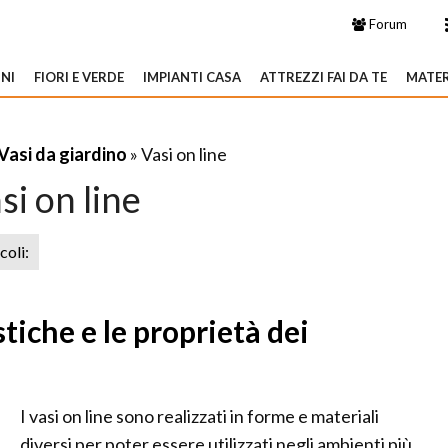
Forum
NI
FIORI E VERDE
IMPIANTI CASA
ATTREZZI FAI DA TE
MATER
Vasi da giardino
» Vasi on line
si on line
icoli:
stiche e le proprietà dei
I vasi on line sono realizzati in forme e materiali
diversi per poter essere utilizzati negli ambienti più