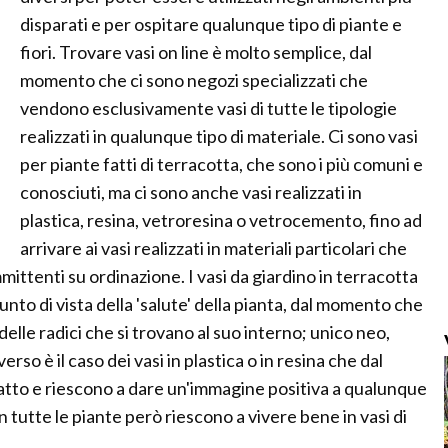
disparati e per ospitare qualunque tipo di piante e
fiori. Trovare vasi on line è molto semplice, dal
momento che ci sono negozi specializzati che
vendono esclusivamente vasi di tutte le tipologie
realizzati in qualunque tipo di materiale. Ci sono vasi
per piante fatti di terracotta, che sono i più comuni e
conosciuti, ma ci sono anche vasi realizzati in
plastica, resina, vetroresina o vetrocemento, fino ad
arrivare ai vasi realizzati in materiali particolari che
ittenti su ordinazione. I vasi da giardino in terracotta
punto di vista della 'salute' della pianta, dal momento che
elle radici che si trovano al suo interno; unico neo,
erso è il caso dei vasi in plastica o in resina che dal
patto e riescono a dare un'immagine positiva a qualunque
 tutte le piante però riescono a vivere bene in vasi di