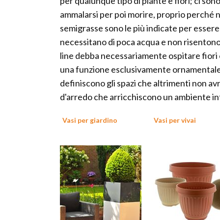
per qualunque tipo di piante e fiori; ci son
ammalarsi per poi morire, proprio perché n
semigrasse sono le più indicate per essere p
necessitano di poca acqua e non risentono 
line debba necessariamente ospitare fiori 
una funzione esclusivamente ornamentale. 
definiscono gli spazi che altrimenti non 
d'arredo che arricchiscono un ambiente in
Vasi per giardino
Vasi per vivai