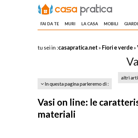
FAI DA TE
MURI
LA CASA
MOBILI
GIARDI
tu sei in :
casapratica.net
»
Fiori e verde
»
Va
altri art
In questa pagina parleremo di :
Vasi on line: le caratteri
materiali