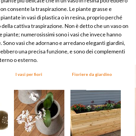
o piante più delicate che in un vaso in resina potrebbero
on consente la traspirazione. Le piante grasse e
iantate in vasi di plastica o in resina, proprio perché
della cattiva traspirazione. Non è detto che un vaso on
e piante; numerosissimi sono i vasi che invece hanno
Sono vasi che adornano e arredano eleganti giardini,
avrebbero una precisa funzione, e sono dei complementi
terno o esterno.
I vasi per fiori
Fioriere da giardino