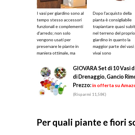
I vasi per giardino sono al
Dopo l'acquisto della
tempo stesso accessori
pianta è consigliabile
funzionali e complementi
trapiantare quasi subi
d'arredo; non solo
nel terreno del proprio
vengono usati per
giardino in quanto la
preservare le piante in
maggior parte dei vasi
maniera ottimale, ma
vivai sono
danno colore ed eleganza
sottodimensionati e il
agli ambienti est...
terriccio presente tend
GIOVARA Set di 10 Vasi da
di Drenaggio, Gancio Rim
Prezzo:
in offerta su Amazo
(Risparmi 11,58€)
Per quali piante e fiori 