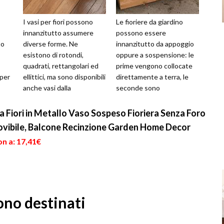
I vasi per fiori possono
Le fioriere da giardino
innanzitutto assumere
possono essere
to
diverse forme. Ne
innanzitutto da appoggio
esistono di rotondi,
oppure a sospensione: le
quadrati, rettangolari ed
prime vengono collocate
 per
ellittici, ma sono disponibili
direttamente a terra, le
anche vasi dalla
seconde sono
conformazione meno
generalmente applicate
...
lineare e più origina...
alle staccionate o ad
 Fiori in Metallo Vaso Sospeso Fioriera Senza Foro
even...
ovibile, Balcone Recinzione Garden Home Decor
n a: 17,41€
sono destinati