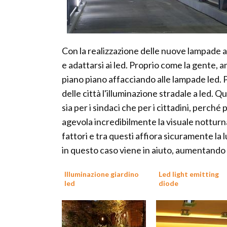
Con la realizzazione delle nuove lampade a
e adattarsi ai led. Proprio come la gente, an
piano piano affacciando alle lampade led. 
delle città l'illuminazione stradale a led. 
sia per i sindaci che per i cittadini, perc
agevola incredibilmente la visuale notturna
fattori e tra questi affiora sicuramente la l
in questo caso viene in aiuto, aumentando 
Illuminazione giardino
Led light emitting
led
diode