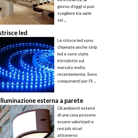
giorno d'oggi si può
scegliere tra varie
sol ...
strisce led
Le strisce led sono
chiamate anche strip
led e sono state
introdotte sul
mercato molto
recentemente. Sono
componenti per l'il ...
Illuminazione esterna a parete
Gli ambienti esterni
di una casa possono
essere valorizzati e
resi più sicuri
attraverso