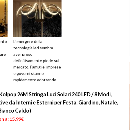
ento
L'emergere della
tecnologia led sembra
are
aver preso
definitivamente piede sul
mercato. Famiglie, imprese
,
e governi stanno
rapidamente adottando
a
questo tipo di soluzione
..
per le loro esigenze di
olpop 26M Stringa Luci Solari 240 LED / 8 Modi,
illuminaz...
ve da Interni e Esterni per Festa, Giardino, Natale,
Bianco Caldo)
n a: 15,99€