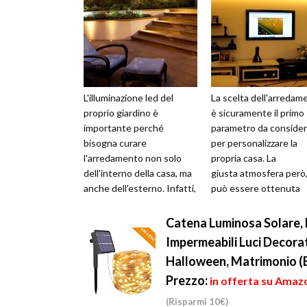
L'illuminazione led del
La scelta dell'arredam
proprio giardino è
è sicuramente il primo
importante perché
parametro da consider
bisogna curare
per personalizzare la
l'arredamento non solo
propria casa. La
dell'interno della casa, ma
giusta atmosfera però
anche dell'esterno. Infatti,
può essere ottenuta
bisogna realizzare un vero
solamente usando un
e proprio progett...
corretta combinazione .
Catena Luminosa Solare, K
Impermeabili Luci Decorati
Halloween, Matrimonio (
Prezzo:
in offerta su Amazo
(Risparmi 10€)