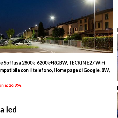
ce Soffusa 2800k-6200k+RGBW, TECKIN E27 WiFi
mpatibile con il telefono, Home page di Google, 8W,
n a: 26,99€
a led