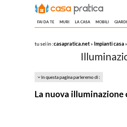
FAI DA TE
MURI
LA CASA
MOBILI
GIARDI
tu sei in :
casapratica.net
»
Impianti casa
Illuminazi
In questa pagina parleremo di :
La nuova illuminazione 