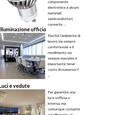
componente
elettronico e alcuni
materiali
semiconduttori,
converte ...
Illuminazione ufficio
Perché l'ambiente di
lavoro sia sempre
confortevole e il
rendimento sia
sempre massimo è
importante tener
conto di numerosi f
...
Luci e vedute
Per garantire una
luce soffusa o
intensa, ma
comunque costante
ed efficiente, al