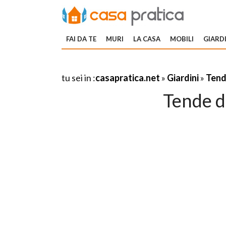
FAI DA TE
MURI
LA CASA
MOBILI
GIARDI
tu sei in :
casapratica.net
»
Giardini
»
Tend
Tende da