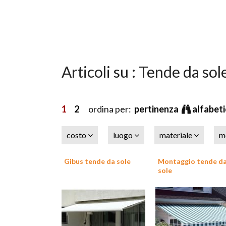
Articoli su : Tende da sol
1
2
ordina per:
pertinenza
alfabet
costo
luogo
materiale
m
Gibus tende da sole
Montaggio tende d
sole