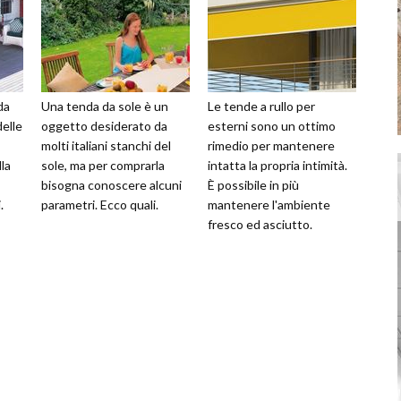
da
Una tenda da sole è un
Le tende a rullo per
elle
oggetto desiderato da
esterni sono un ottimo
molti italiani stanchi del
rimedio per mantenere
lla
sole, ma per comprarla
intatta la propria intimità.
bisogna conoscere alcuni
È possibile in più
.
parametri. Ecco quali.
mantenere l'ambiente
fresco ed asciutto.