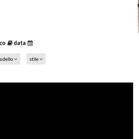
ico
data
odello
stile