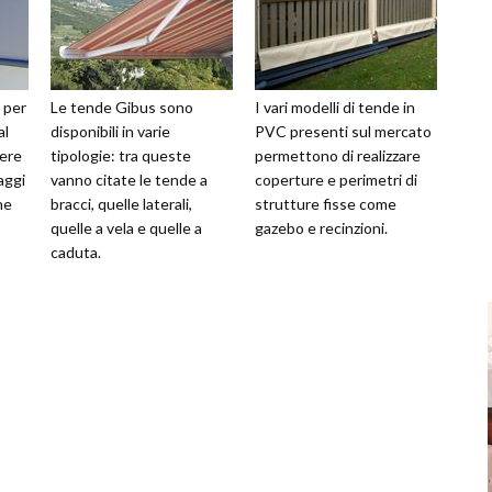
 per
Le tende Gibus sono
I vari modelli di tende in
al
disponibili in varie
PVC presenti sul mercato
gere
tipologie: tra queste
permettono di realizzare
aggi
vanno citate le tende a
coperture e perimetri di
ne
bracci, quelle laterali,
strutture fisse come
quelle a vela e quelle a
gazebo e recinzioni.
caduta.