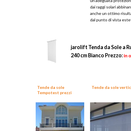
un'adeguata protezio
dai raggi solari abbina
anche un ottimo risult
dal punto di vista este
jarolift Tenda da Sole a R
240 cm Bianco
Prezzo:
in 
Tende da sole
Tende da sole vertic
Tempotest prezzi