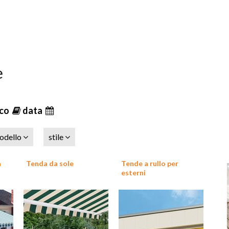
e
ico
data
odello
stile
a
Tenda da sole
Tende a rullo per
esterni