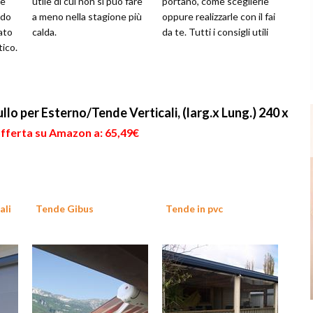
ne
utile di cui non si può fare
portano, come sceglierle
ndo
a meno nella stagione più
oppure realizzarle con il fai
ato
calda.
da te. Tutti i consigli utili
tico.
ullo per Esterno/Tende Verticali, (larg.x Lung.) 240 x
offerta su Amazon a: 65,49€
ali
Tende Gibus
Tende in pvc