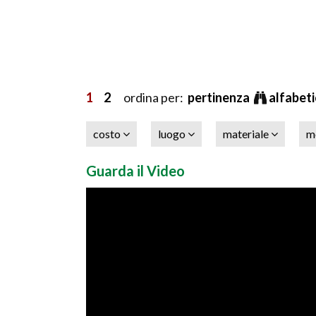
1
2
ordina per:
pertinenza
alfabet
costo
luogo
materiale
m
Guarda il Video