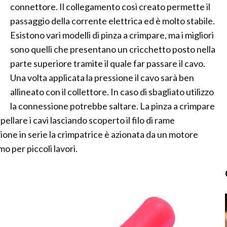
connettore. Il collegamento così creato permette il
passaggio della corrente elettrica ed è molto stabile.
Esistono vari modelli di pinza a crimpare, ma i migliori
sono quelli che presentano un cricchetto posto nella
parte superiore tramite il quale far passare il cavo.
Una volta applicata la pressione il cavo sarà ben
allineato con il collettore. In caso di sbagliato utilizzo
la connessione potrebbe saltare. La pinza a crimpare
ellare i cavi lasciando scoperto il filo di rame
uzione in serie la crimpatrice è azionata da un motore
o per piccoli lavori.