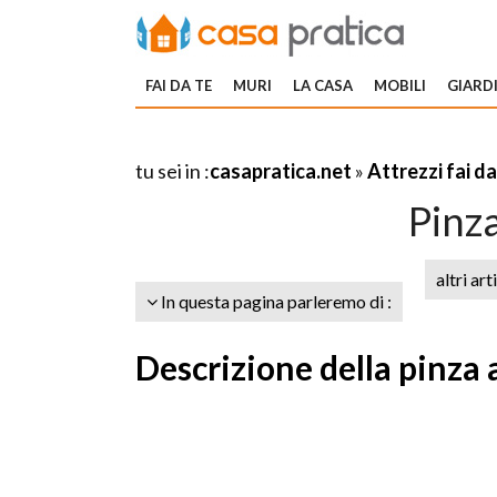
FAI DA TE
MURI
LA CASA
MOBILI
GIARDI
tu sei in :
casapratica.net
»
Attrezzi fai da
Pinz
altri art
In questa pagina parleremo di :
Descrizione della pinza 