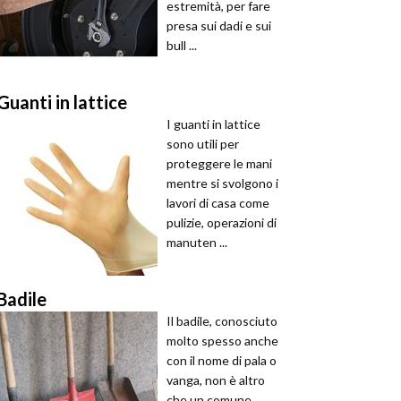
estremità, per fare
presa sui dadi e sui
bull ...
Guanti in lattice
I guanti in lattice
sono utili per
proteggere le mani
mentre si svolgono i
lavori di casa come
pulizie, operazioni di
manuten ...
Badile
Il badile, conosciuto
molto spesso anche
con il nome di pala o
vanga, non è altro
che un comune