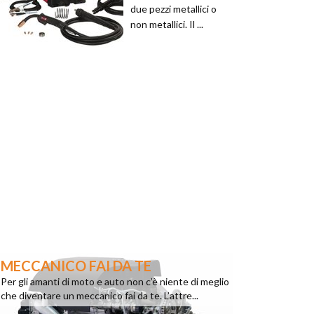
due pezzi metallici o
non metallici. Il ...
MECCANICO FAI DA TE
Per gli amanti di moto e auto non c’è niente di meglio
che diventare un meccanico fai da te. L’attre...