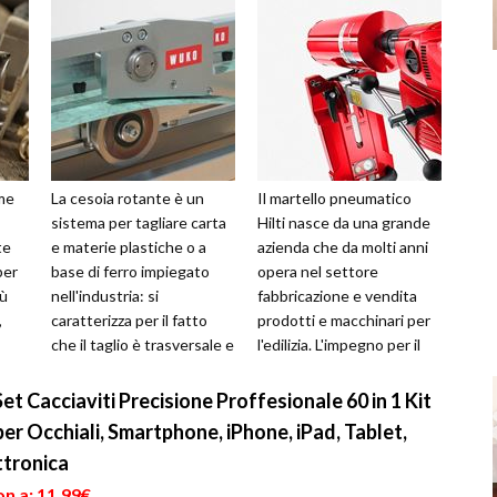
ame
La cesoia rotante è un
Il martello pneumatico
sistema per tagliare carta
Hilti nasce da una grande
te
e materie plastiche o a
azienda che da molti anni
per
base di ferro impiegato
opera nel settore
iù
nell'industria: si
fabbricazione e vendita
,
caratterizza per il fatto
prodotti e macchinari per
che il taglio è trasversale e
l'edilizia. L'impegno per il
t...
che la lama e il materiale ...
proprio lavoro e la
costante...
Set Cacciaviti Precisione Proffesionale 60 in 1 Kit
per Occhiali, Smartphone, iPhone, iPad, Tablet,
ttronica
n a: 11,99€