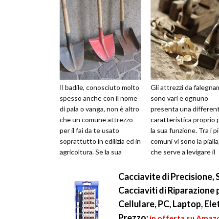
Il badile, conosciuto molto
Gli attrezzi da falegn
spesso anche con il nome
sono vari e ognuno
di pala o vanga, non è altro
presenta una differen
che un comune attrezzo
caratteristica proprio 
per il fai da te usato
la sua funzione. Tra i p
soprattutto in edilizia ed in
comuni vi sono la pialla
agricoltura. Se la sua
che serve a levigare il
descrizione è abbas...
legno, la chiodatrice, la 
Cacciavite di Precisione, 
Cacciaviti di Riparazione 
Cellulare, PC, Laptop, Ele
Prezzo:
in offerta su Amazo