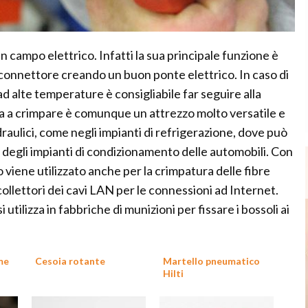
 in campo elettrico. Infatti la sua principale funzione è
n connettore creando un buon ponte elettrico. In caso di
ad alte temperature è consigliabile far seguire alla
za a crimpare è comunque un attrezzo molto versatile e
draulici, come negli impianti di refrigerazione, dove può
bi degli impianti di condizionamento delle automobili. Con
viene utilizzato anche per la crimpatura delle fibre
 collettori dei cavi LAN per le connessioni ad Internet.
 utilizza in fabbriche di munizioni per fissare i bossoli ai
me
Cesoia rotante
Martello pneumatico
Hilti