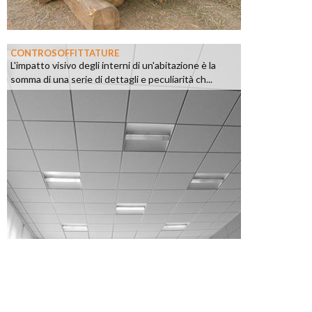
CONTROSOFFITTATURE
L'impatto visivo degli interni di un'abitazione è la
somma di una serie di dettagli e peculiarità ch...