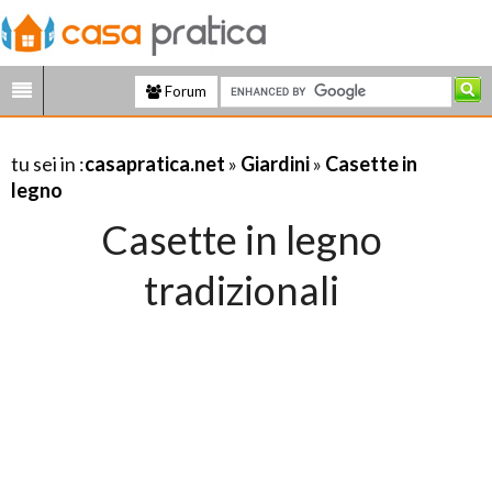
Forum
tu sei in :
casapratica.net
»
Giardini
»
Casette in
legno
Casette in legno
tradizionali