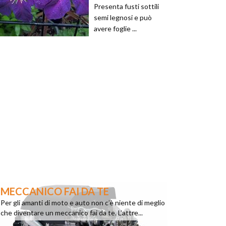
Presenta fusti sottili
semi legnosi e può
avere foglie ...
MECCANICO FAI DA TE
Per gli amanti di moto e auto non c’è niente di meglio
che diventare un meccanico fai da te. L’attre...