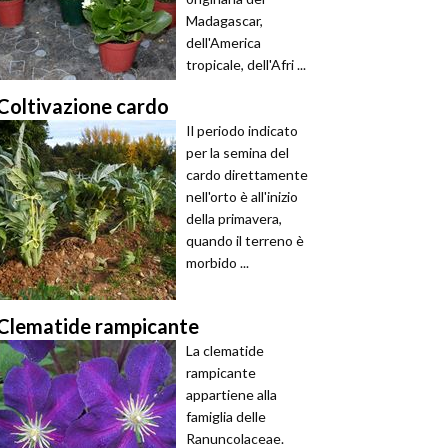
Madagascar,
dell'America
tropicale, dell'Afri ...
Coltivazione cardo
Il periodo indicato
per la semina del
cardo direttamente
nell'orto è all'inizio
della primavera,
quando il terreno è
morbido ...
Clematide rampicante
La clematide
rampicante
appartiene alla
famiglia delle
Ranuncolaceae.