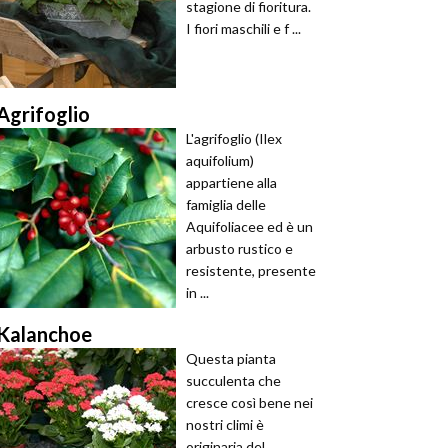
stagione di fioritura.
I fiori maschili e f ...
Agrifoglio
L'agrifoglio (Ilex
aquifolium)
appartiene alla
famiglia delle
Aquifoliacee ed è un
arbusto rustico e
resistente, presente
in ...
Kalanchoe
Questa pianta
succulenta che
cresce così bene nei
nostri climi è
originaria del