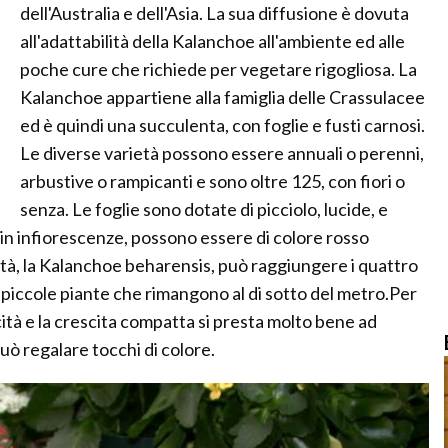
dell'Australia e dell'Asia. La sua diffusione è dovuta
all'adattabilità della Kalanchoe all'ambiente ed alle
poche cure che richiede per vegetare rigogliosa. La
Kalanchoe appartiene alla famiglia delle Crassulacee
ed è quindi una succulenta, con foglie e fusti carnosi.
Le diverse varietà possono essere annuali o perenni,
arbustive o rampicanti e sono oltre 125, con fiori o
senza. Le foglie sono dotate di picciolo, lucide, e
ti in infiorescenze, possono essere di colore rosso
rietà, la Kalanchoe beharensis, può raggiungere i quattro
o piccole piante che rimangono al di sotto del metro.Per
ccità e la crescita compatta si presta molto bene ad
può regalare tocchi di colore.