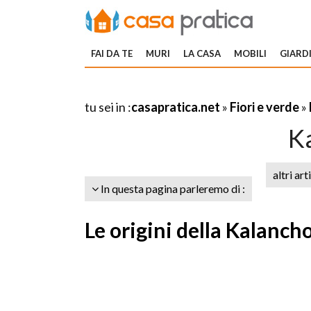
FAI DA TE
MURI
LA CASA
MOBILI
GIARDI
tu sei in :
casapratica.net
»
Fiori e verde
»
K
altri art
In questa pagina parleremo di :
Le origini della Kalanch