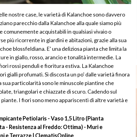
lle nostre case, le varietà di Kalanchoe sono davvero
enziano parecchio dalla Kalanchoe alla quale siamo più
lle comunemente acquistabili in qualsiasi vivaio o
se più ricorrente in giardini e abitazioni, grazie alla sua
anchoe blossfeldiana. E' una deliziosa pianta che limita la
ture in giallo, rosso, arancio e tonalità intermedie. La
fiori rossi penduli e fioritura estiva. La Kalanchoe
ori gialli profumati. Si discosta un po' dalle varietà finora
 sua particolarità sono le minuscole piantine che
olate, triangolari e chiazzate di scuro. Cadendo sul
piante. I fiori sono meno appariscenti di altre varietà e
icante Petiolaris - Vaso 1,5 Litro (Pianta
a - Resistenza al Freddo: Ottima) - Muri e
oni e Terrazze | ClematisOnline