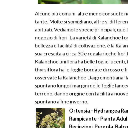
Alcune più comuni, altre meno consuete ne
tante. Molte si somigliano, altre si differ
abituati. Vediamo le specie principali, que
negozio di fiori. La varietà di Kalanchoe for
bellezza e facilità di coltivazione, è la Kal
sua crescita a circa 30 e regala ricche fiori
Kalanchoe uniflora ha belle foglie lucenti, 
thyrsiflora ha le foglie bordate di rosso e fi
osservate la Kalanchoe Daigremontiana; la
spuntano lungo i margini delle foglie lance
terreno, danno origine con facilità a nuove 
spuntano a fine inverno.
Ortensia - Hydrangea Ramp
Rampicante - Pianta Adult
Recinzioni, Pergola, Balc