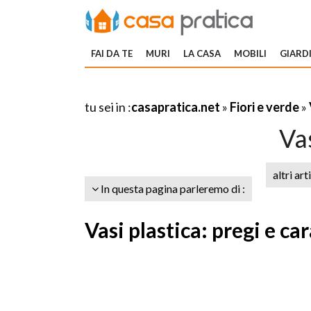
FAI DA TE
MURI
LA CASA
MOBILI
GIARDI
tu sei in :
casapratica.net
»
Fiori e verde
»
Vas
altri art
In questa pagina parleremo di :
Vasi plastica: pregi e ca