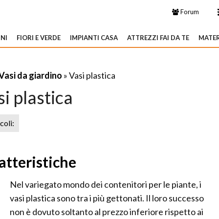
Forum
NI
FIORI E VERDE
IMPIANTI CASA
ATTREZZI FAI DA TE
MATER
Vasi da giardino
» Vasi plastica
i plastica
icoli:
ratteristiche
Nel variegato mondo dei contenitori per le piante, i
vasi plastica sono tra i più gettonati. Il loro successo
non è dovuto soltanto al prezzo inferiore rispetto ai