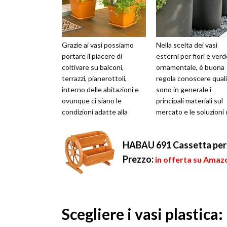
Grazie ai vasi possiamo
Nella scelta dei vasi
portare il piacere di
esterni per fiori e ver
coltivare su balconi,
ornamentale, è buona
terrazzi, pianerottoli,
regola conoscere quali
interno delle abitazioni e
sono in generale i
ovunque ci siano le
principali materiali sul
condizioni adatte alla
mercato e le soluzioni 
crescita delle piante.
arredo giardino, per
Naturalmente il...
progettare la sis...
HABAU 691 Cassetta per F
Prezzo:
in offerta su Amazo
Scegliere i vasi plastica: