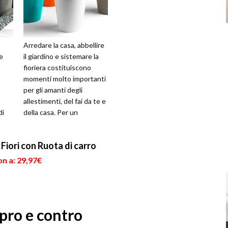
Arredare la casa, abbellire
de
il giardino e sistemare la
fioriera costituiscono
momenti molto importanti
per gli amanti degli
allestimenti, del fai da te e
di
della casa. Per un
arredamento completo in
per...
iori con Ruota di carro
n a: 29,97€
 pro e contro