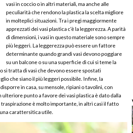
vasi in coccio o in altri materiali, ma anche alle
peculiarità che rendono la plastica la scelta migliore
in molteplici situazioni. Tra i pregi maggiormente
apprezzati dei vasi plastica c'è la leggerezza. A parità
di dimensioni, i vasi in questo materiale sono sempre
più leggeri. La leggerezza può essere un fattore
determinante quando grandi vasi devono poggiare
su un balcone o su una superficie di cui si teme la
o si tratta di vasi che devono essere spostati
 che siano il più leggeri possibile. Infine, la
 disporre in casa, su mensole, ripiani o tavolini, con
 ulteriore punto a favore dei vasi plastica è dato dalla
traspirazione è molto importante, in altri casi il fatto
na carattersitica utile.