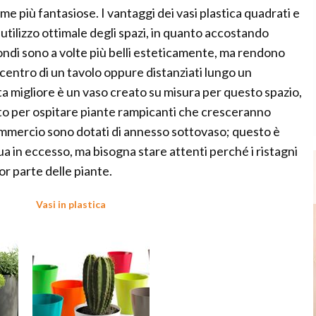
me più fantasiose. I vantaggi dei vasi plastica quadrati e
'utilizzo ottimale degli spazi, in quanto accostando
 tondi sono a volte più belli esteticamente, ma rendono
l centro di un tavolo oppure distanziati lungo un
ta migliore è un vaso creato su misura per questo spazio,
zato per ospitare piante rampicanti che cresceranno
 commercio sono dotati di annesso sottovaso; questo è
ua in eccesso, ma bisogna stare attenti perché i ristagni
or parte delle piante.
Vasi in plastica