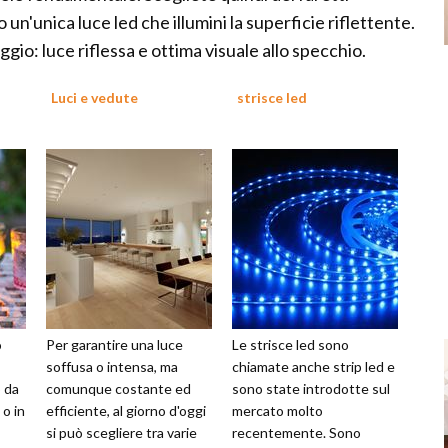
o un'unica luce led che illumini la superficie riflettente.
io: luce riflessa e ottima visuale allo specchio.
o
Luci e vedute
strisce led
o
Per garantire una luce
Le strisce led sono
soffusa o intensa, ma
chiamate anche strip led e
 da
comunque costante ed
sono state introdotte sul
 o in
efficiente, al giorno d'oggi
mercato molto
si può scegliere tra varie
recentemente. Sono