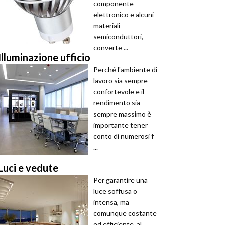
componente
elettronico e alcuni
materiali
semiconduttori,
converte ...
Illuminazione ufficio
Perché l'ambiente di
lavoro sia sempre
confortevole e il
rendimento sia
sempre massimo è
importante tener
conto di numerosi f
...
Luci e vedute
Per garantire una
luce soffusa o
intensa, ma
comunque costante
ed efficiente, al