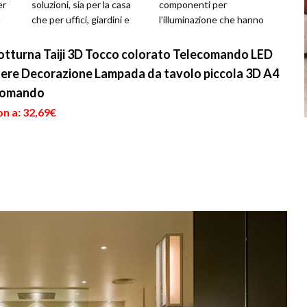
er
soluzioni, sia per la casa
componenti per
a
che per uffici, giardini e
l'illuminazione che hanno
così via. Quindi non più...
avuto un enorme
successo grazie ai
turna Taiji 3D Tocco colorato Telecomando LED
vantaggi che offro...
tere Decorazione Lampada da tavolo piccola 3D A4
ecomando
n a: 32,69€