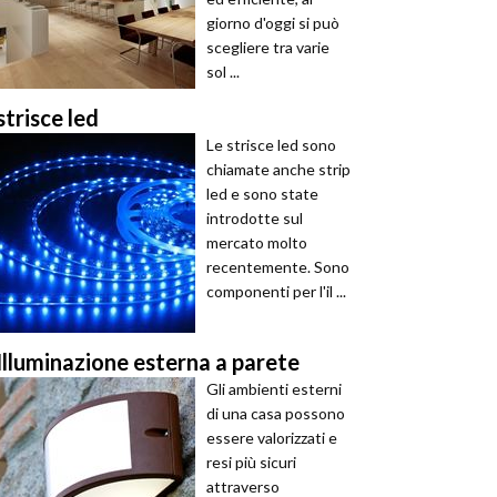
giorno d'oggi si può
scegliere tra varie
sol ...
strisce led
Le strisce led sono
chiamate anche strip
led e sono state
introdotte sul
mercato molto
recentemente. Sono
componenti per l'il ...
Illuminazione esterna a parete
Gli ambienti esterni
di una casa possono
essere valorizzati e
resi più sicuri
attraverso