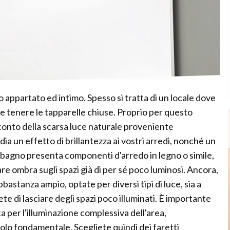
 appartato ed intimo. Spesso si tratta di un locale dove
sce tenere le tapparelle chiuse. Proprio per questo
conto della scarsa luce naturale proveniente
dia un effetto di brillantezza ai vostri arredi, nonché un
o bagno presenta componenti d'arredo in legno o simile,
re ombra sugli spazi già di per sé poco luminosi. Ancora,
bbastanza ampio, optate per diversi tipi di luce, sia a
ete di lasciare degli spazi poco illuminati. È importante
ta per l'illuminazione complessiva dell'area,
uolo fondamentale. Scegliete quindi dei faretti