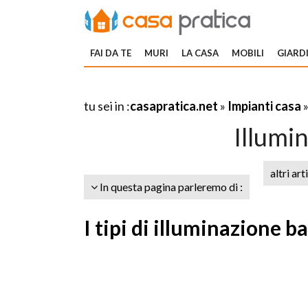
FAI DA TE
MURI
LA CASA
MOBILI
GIARDI
tu sei in :
casapratica.net
»
Impianti casa
Illumi
altri art
In questa pagina parleremo di :
I tipi di illuminazione b