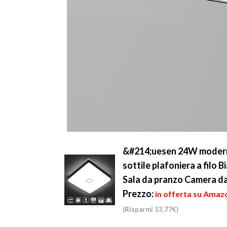
&#214;uesen 24W moderno
sottile plafoniera a filo
Sala da pranzo Camera da
Prezzo:
in offerta su Amazo
(Risparmi 13,77€)