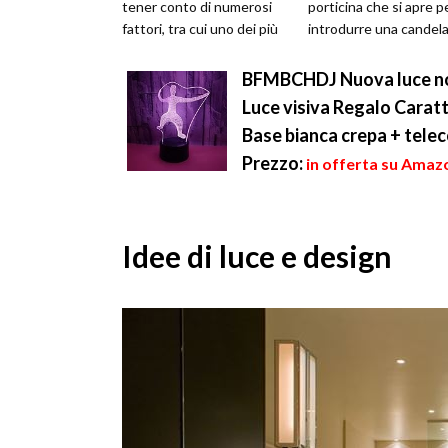
tener conto di numerosi
porticina che si apre p
fattori, tra cui uno dei più
introdurre una candel
importanti è
profumata, la lanterna
l’illuminazione. Infatti
diffond...
BFMBCHDJ Nuova luce not
l'illumin...
Luce visiva Regalo Carat
Base bianca crepa + tel
Prezzo:
in offerta su Amazo
Idee di luce e design