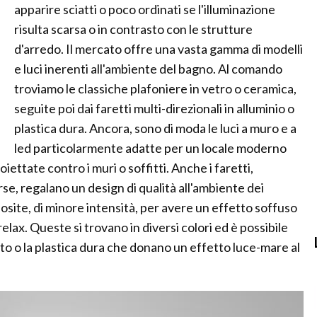
apparire sciatti o poco ordinati se l'illuminazione
risulta scarsa o in contrasto con le strutture
d'arredo. Il mercato offre una vasta gamma di modelli
e luci inerenti all'ambiente del bagno. Al comando
troviamo le classiche plafoniere in vetro o ceramica,
seguite poi dai faretti multi-direzionali in alluminio o
plastica dura. Ancora, sono di moda le luci a muro e a
led particolarmente adatte per un locale moderno
iettate contro i muri o soffitti. Anche i faretti,
rse, regalano un design di qualità all'ambiente dei
pposite, di minore intensità, per avere un effetto soffuso
lax. Queste si trovano in diversi colori ed è possibile
iato o la plastica dura che donano un effetto luce-mare al