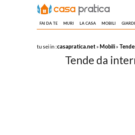
FAI DA TE
MURI
LA CASA
MOBILI
GIARDI
tu sei in :
casapratica.net
»
Mobili
»
Tende 
Tende da intern