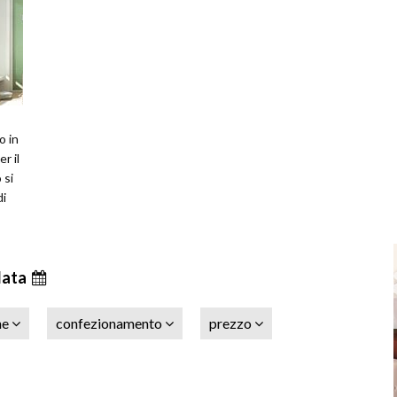
o in
er il
 si
di
data
ne
confezionamento
prezzo