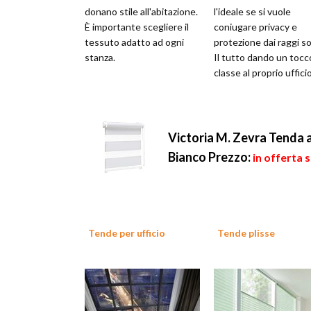
donano stile all'abitazione.
l'ideale se si vuole
È importante scegliere il
coniugare privacy e
tessuto adatto ad ogni
protezione dai raggi sol
stanza.
Il tutto dando un tocc
classe al proprio ufficio
Victoria M. Zevra Tenda a
Bianco
Prezzo:
in offerta 
Tende per ufficio
Tende plisse