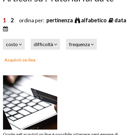
1
2
ordina per:
pertinenza
alfabetico
data
costo
difficoltà
frequenza
Acquisti on line
Grazie agli acquisti on line è possibile ottenere ogni genere di