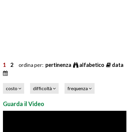
1
2
ordina per:
pertinenza
alfabetico
data
costo
difficoltà
frequenza
Guarda il Video