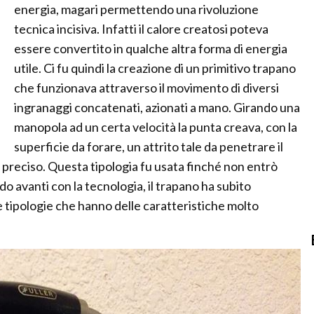
energia, magari permettendo una rivoluzione
tecnica incisiva. Infatti il calore creatosi poteva
essere convertito in qualche altra forma di energia
utile. Ci fu quindi la creazione di un primitivo trapano
che funzionava attraverso il movimento di diversi
ingranaggi concatenati, azionati a mano. Girando una
manopola ad un certa velocità la punta creava, con la
superficie da forare, un attrito tale da penetrare il
reciso. Questa tipologia fu usata finché non entrò
dando avanti con la tecnologia, il trapano ha subito
e tipologie che hanno delle caratteristiche molto