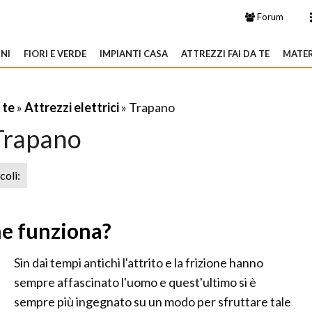
Forum
NI
FIORI E VERDE
IMPIANTI CASA
ATTREZZI FAI DA TE
MATER
 te
»
Attrezzi elettrici
» Trapano
Trapano
icoli:
me funziona?
Sin dai tempi antichi l'attrito e la frizione hanno
sempre affascinato l'uomo e quest'ultimo si è
sempre più ingegnato su un modo per sfruttare tale