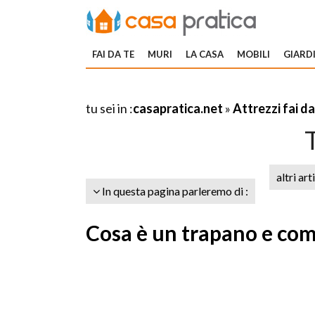
FAI DA TE
MURI
LA CASA
MOBILI
GIARDI
tu sei in :
casapratica.net
»
Attrezzi fai da
altri art
In questa pagina parleremo di :
Cosa è un trapano e co