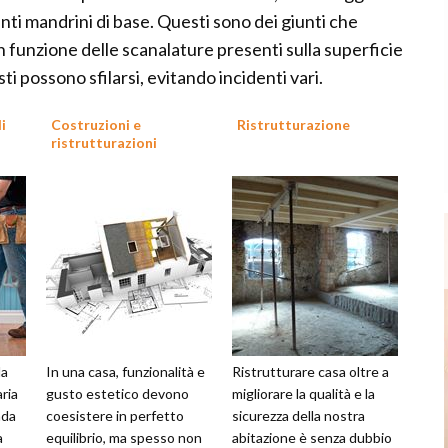
enti mandrini di base. Questi sono dei giunti che
n funzione delle scanalature presenti sulla superficie
sti possono sfilarsi, evitando incidenti vari.
i
Costruzioni e
Ristrutturazione
ristrutturazioni
la
In una casa, funzionalità e
Ristrutturare casa oltre a
ria
gusto estetico devono
migliorare la qualità e la
nda
coesistere in perfetto
sicurezza della nostra
a
equilibrio, ma spesso non
abitazione è senza dubbio