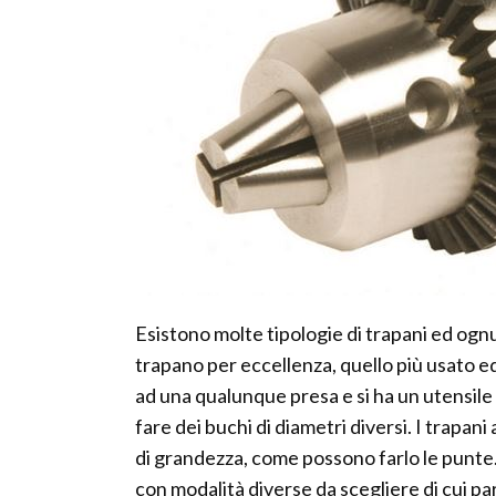
Esistono molte tipologie di trapani ed ognu
trapano per eccellenza, quello più usato ed 
ad una qualunque presa e si ha un utensile 
fare dei buchi di diametri diversi. I trapa
di grandezza, come possono farlo le punte.
con modalità diverse da scegliere di cui par