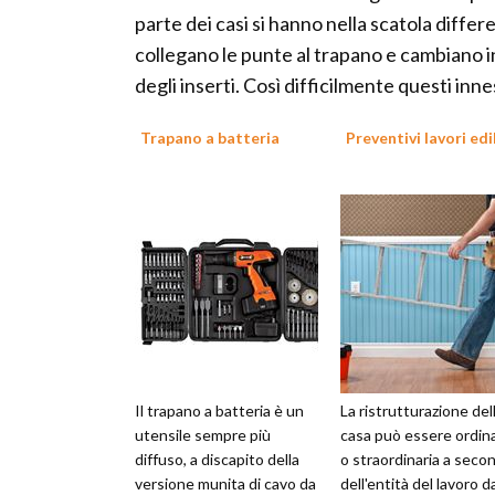
parte dei casi si hanno nella scatola differ
collegano le punte al trapano e cambiano i
degli inserti. Così difficilmente questi inne
Trapano a batteria
Preventivi lavori edil
Il trapano a batteria è un
La ristrutturazione del
utensile sempre più
casa può essere ordina
diffuso, a discapito della
o straordinaria a seco
versione munita di cavo da
dell'entità del lavoro d