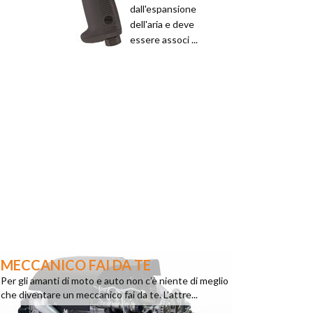
dall'espansione
dell'aria e deve
essere associ ...
MECCANICO FAI DA TE
Per gli amanti di moto e auto non c’è niente di meglio
che diventare un meccanico fai da te. L’attre...