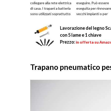
collegare alla rete elettrica
eseguire. Può essere
di casa. I trapani a batteria
eseguita per rinnovare
sono utilizzati soprattutto
vecchi impianti o per
dagli hobbi...
apportare delle modifi
st...
Lavorazione del legno Sca
con 5 lame e 1 chiave
Prezzo:
in offerta su Amazo
Trapano pneumatico pes