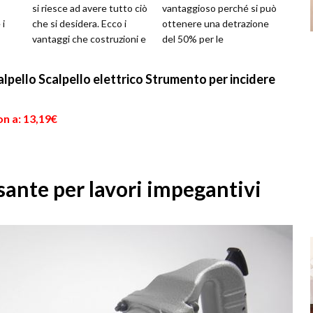
si riesce ad avere tutto ciò
vantaggioso perché si può
 i
che si desidera. Ecco i
ottenere una detrazione
vantaggi che costruzioni e
del 50% per le
che
ristrutturazioni offr...
ristrutturazioni edilizie
privat...
lpello Scalpello elettrico Strumento per incidere
n a: 13,19€
ante per lavori impegantivi