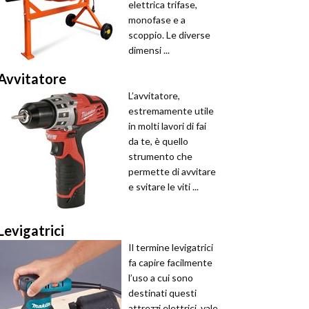
elettrica trifase,
monofase e a
scoppio. Le diverse
dimensi ...
Avvitatore
L’avvitatore,
estremamente utile
in molti lavori di fai
da te, è quello
strumento che
permette di avvitare
e svitare le viti ...
Levigatrici
Il termine levigatrici
fa capire facilmente
l’uso a cui sono
destinati questi
attrezzi elettrici, vale