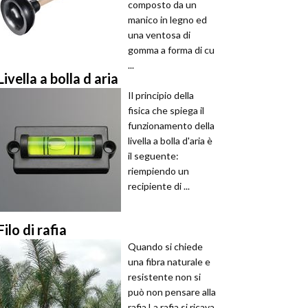
composto da un
manico in legno ed
una ventosa di
gomma a forma di cu
...
Livella a bolla d aria
Il principio della
fisica che spiega il
funzionamento della
livella a bolla d'aria è
il seguente:
riempiendo un
recipiente di ...
Filo di rafia
Quando si chiede
una fibra naturale e
resistente non si
può non pensare alla
rafia.La rafia si ricava