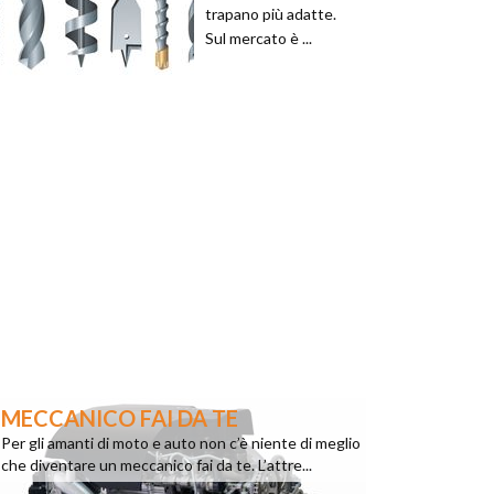
trapano più adatte.
Sul mercato è ...
MECCANICO FAI DA TE
Per gli amanti di moto e auto non c’è niente di meglio
che diventare un meccanico fai da te. L’attre...