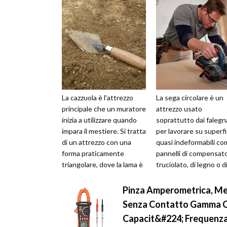
La cazzuola è l'attrezzo
La sega circolare è un
principale che un muratore
attrezzo usato
inizia a utilizzare quando
soprattutto dai falegn
impara il mestiere. Si tratta
per lavorare su superfi
di un attrezzo con una
quasi indeformabili c
forma praticamente
pannelli di compensato
triangolare, dove la lama è
truciolato, di legno o d
realizzata in genere ...
laminato melaminico, a
fine di ...
Pinza Amperometrica, Me
Senza Contatto Gamma C
Capacit&#224; Frequenza