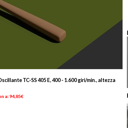
cillante TC-SS 405 E, 400 - 1.600 giri/min., altezza
n a: 94,85€