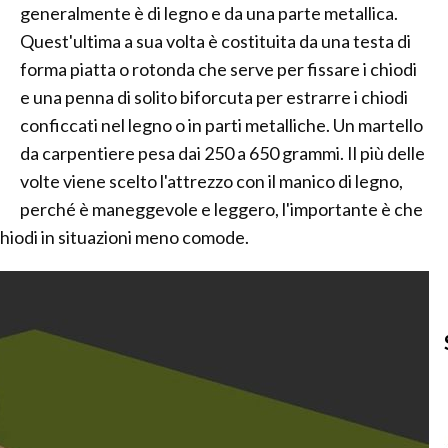
generalmente è di legno e da una parte metallica.
Quest'ultima a sua volta è costituita da una testa di
forma piatta o rotonda che serve per fissare i chiodi
e una penna di solito biforcuta per estrarre i chiodi
conficcati nel legno o in parti metalliche. Un martello
da carpentiere pesa dai 250 a 650 grammi. Il più delle
volte viene scelto l'attrezzo con il manico di legno,
perché è maneggevole e leggero, l'importante è che
 chiodi in situazioni meno comode.