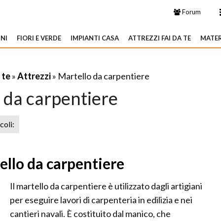
Forum
NI
FIORI E VERDE
IMPIANTI CASA
ATTREZZI FAI DA TE
MATER
 te
»
Attrezzi
» Martello da carpentiere
 da carpentiere
icoli:
ello da carpentiere
Il martello da carpentiere è utilizzato dagli artigiani
per eseguire lavori di carpenteria in edilizia e nei
cantieri navali. È costituito dal manico, che