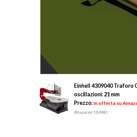
Einhell 4309040 Traforo Os
oscillazioni: 21 mm
Prezzo:
in offerta su Amazo
(Risparmi 10,48€)