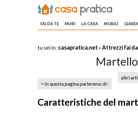
FAI DA TE
MURI
LA CASA
MOBILI
GIARDI
tu sei in :
casapratica.net
»
Attrezzi fai da
Martello
altri art
In questa pagina parleremo di :
Caratteristiche del mart