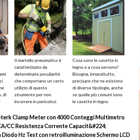
Il martello pneumatico è
Cosa sono le casette in
caratterizzato da
legno e a cosa servono?
ami
determinate peculiarità
Bisogna, innanzitutto,
ci
che comportano un certo
precisare che ne esistono
ome
utilizzo di questo
di diverse tipologie, anche
, di
strumento per non
se quelle più comuni sono
i
incorrere in pericolosi
le casette in legno
l
danni alla salute. Si tratta
prefabbricate che
di un attrezzo estr...
vengono uti...
terk Clamp Meter con 4000 Conteggi Multimetro
A/CC Resistenza Corrente Capacit&#224;
 Diodo Hz Test con retroilluminazione Schermo LCD