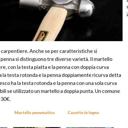
a carpentiere. Anche se per caratteristiche si
penna si distinguono tre diverse varietà. Il martello
re, con la testa piatta e la penna con doppia curva
 ha la testa rotonda e la penna doppiamente ricurva detta
sco ha la testa rotonda e la penna con una sola curva
ibili se utilizzato un martello a doppia punta. Un comune
 30€.
Martello pneumatico
Casette in legno