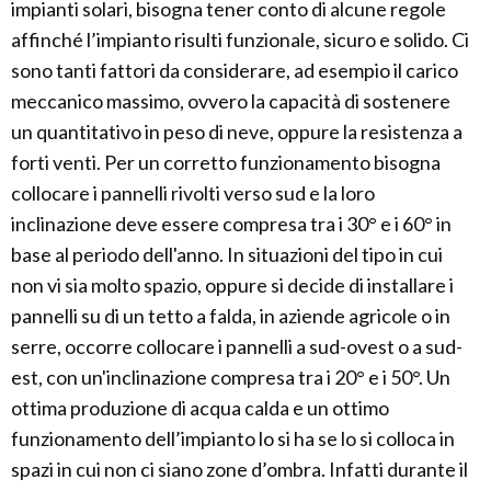
impianti solari, bisogna tener conto di alcune regole
affinché l’impianto risulti funzionale, sicuro e solido. Ci
sono tanti fattori da considerare, ad esempio il carico
meccanico massimo, ovvero la capacità di sostenere
un quantitativo in peso di neve, oppure la resistenza a
forti venti. Per un corretto funzionamento bisogna
collocare i pannelli rivolti verso sud e la loro
inclinazione deve essere compresa tra i 30° e i 60° in
base al periodo dell'anno. In situazioni del tipo in cui
non vi sia molto spazio, oppure si decide di installare i
pannelli su di un tetto a falda, in aziende agricole o in
serre, occorre collocare i pannelli a sud-ovest o a sud-
est, con un'inclinazione compresa tra i 20° e i 50°. Un
ottima produzione di acqua calda e un ottimo
funzionamento dell’impianto lo si ha se lo si colloca in
spazi in cui non ci siano zone d’ombra. Infatti durante il