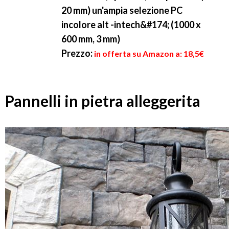
20 mm) un'ampia selezione PC
incolore alt -intech&#174; (1000 x
600 mm, 3 mm)
Prezzo:
in offerta su Amazon a: 18,5€
Pannelli in pietra alleggerita