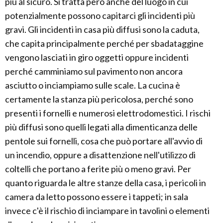
più al sicuro. Si tratta però anche del luogo in cui
potenzialmente possono capitarci gli incidenti più
gravi. Gli incidenti in casa più diffusi sono la caduta,
che capita principalmente perché per sbadataggine
vengono lasciati in giro oggetti oppure incidenti
perché camminiamo sul pavimento non ancora
asciutto o inciampiamo sulle scale. La cucina è
certamente la stanza più pericolosa, perché sono
presenti i fornelli e numerosi elettrodomestici. I rischi
più diffusi sono quelli legati alla dimenticanza delle
pentole sui fornelli, cosa che può portare all'avvio di
un incendio, oppure a disattenzione nell'utilizzo di
coltelli che portano a ferite più o meno gravi. Per
quanto riguarda le altre stanze della casa, i pericoli in
camera da letto possono essere i tappeti; in sala
invece c'è il rischio di inciampare in tavolini o elementi