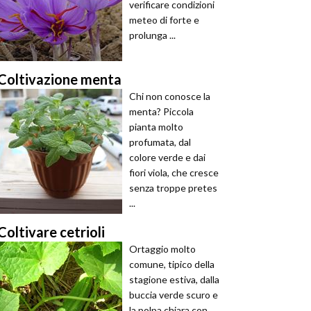
verificare condizioni
meteo di forte e
prolunga ...
Coltivazione menta
Chi non conosce la
menta? Piccola
pianta molto
profumata, dal
colore verde e dai
fiori viola, che cresce
senza troppe pretes
...
Coltivare cetrioli
Ortaggio molto
comune, tipico della
stagione estiva, dalla
buccia verde scuro e
la polpa chiara con