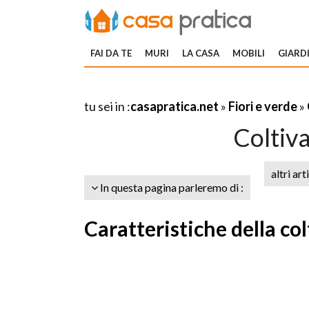
FAI DA TE
MURI
LA CASA
MOBILI
GIARDI
tu sei in :
casapratica.net
»
Fiori e verde
»
Coltiva
altri art
In questa pagina parleremo di :
Caratteristiche della col