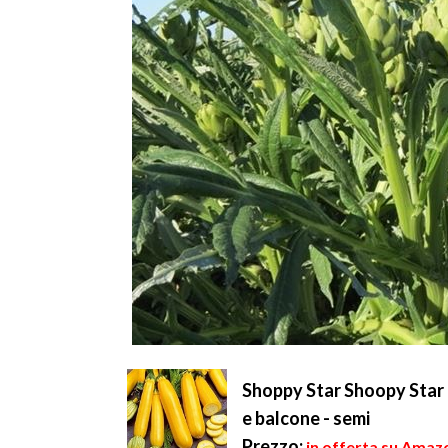
Shoppy Star Shoopy Star C
e balcone - semi
Prezzo:
in offerta su Amazo