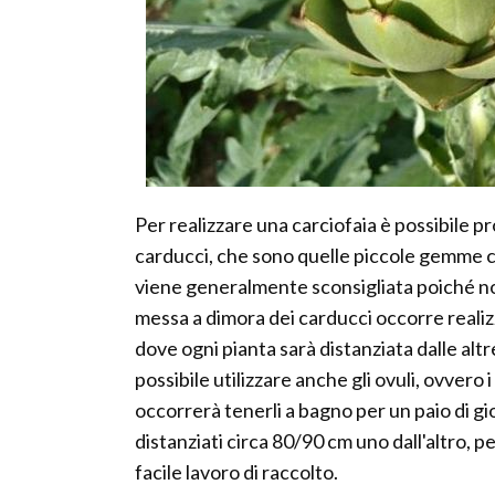
Per realizzare una carciofaia è possibile p
carducci, che sono quelle piccole gemme ch
viene generalmente sconsigliata poiché non r
messa a dimora dei carducci occorre realizz
dove ogni pianta sarà distanziata dalle al
possibile utilizzare anche gli ovuli, ovvero i
occorrerà tenerli a bagno per un paio di gior
distanziati circa 80/90 cm uno dall'altro, 
facile lavoro di raccolto.