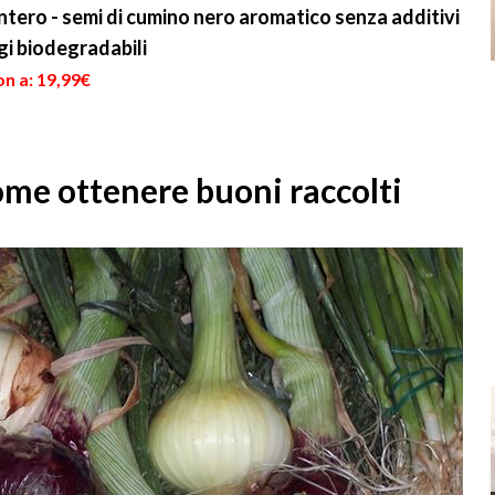
questo imp...
ntero - semi di cumino nero aromatico senza additivi
gi biodegradabili
n a: 19,99€
ome ottenere buoni raccolti