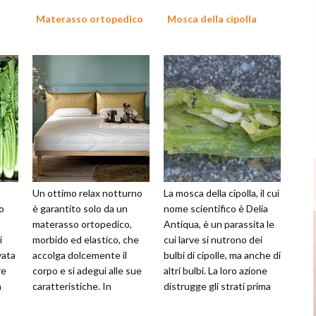
Materasso ortopedico
Mosca della cipolla
Un ottimo relax notturno
La mosca della cipolla, il cui
o
è garantito solo da un
nome scientifico è Delia
materasso ortopedico,
Antiqua, è un parassita le
i
morbido ed elastico, che
cui larve si nutrono dei
vata
accolga dolcemente il
bulbi di cipolle, ma anche di
re
corpo e si adegui alle sue
altri bulbi. La loro azione
a
caratteristiche. In
distrugge gli strati prima
e...
particolare, la scelta di
estern...