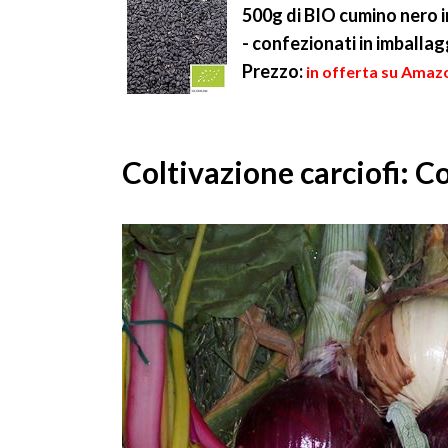
occorrono i vasi ...
500g di BIO cumino nero i
- confezionati in imballag
Prezzo:
in offerta su Amazo
Coltivazione carciofi: C