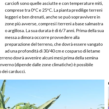
carciofi sono quelle asciutte e con temperature miti,
comprese tra 0°C e 25°C. La pianta predilige terreni
leggeri e ben drenati, anche se può sopravvivere in
zone più avverse, compresi i terreni a base salmastra
o argillosa. La sua durata è di 6/7 anni. Prima della sua
messa a dimora occorre provvedere alla
preparazione del terreno, che dovrà essere vangato
ad una profondità di 30/40 cm e cosparso di letame
erreno dovrà avvenire alcuni mesi prima della semina
inverno (dipende dalle zone climatiche) è possibile
 dei carducci.