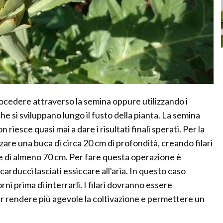
rocedere attraverso la semina oppure utilizzando i
e si sviluppano lungo il fusto della pianta. La semina
iesce quasi mai a dare i risultati finali sperati. Per la
are una buca di circa 20 cm di profondità, creando filari
tre di almeno 70 cm. Per fare questa operazione è
 carducci lasciati essiccare all'aria. In questo caso
ni prima di interrarli. I filari dovranno essere
per rendere più agevole la coltivazione e permettere un