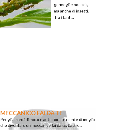
germogli e boccioli,
ma anche di insetti.
Tra i tant ...
MECCANICO FAI DA TE
Per gli amanti di moto e auto non c’è niente di meglio
che diventare un meccanico fai da te. L’attre...