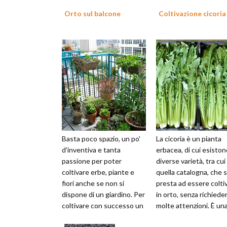
Orto sul balcone
Coltivazione cicoria
Basta poco spazio, un po'
La cicoria è un pianta
d'inventiva e tanta
erbacea, di cui esiston
passione per poter
diverse varietà, tra cui
coltivare erbe, piante e
quella catalogna, che s
fiori anche se non si
presta ad essere colti
dispone di un giardino. Per
in orto, senza richiede
coltivare con successo un
molte attenzioni. È un
orto sul balcone
pianta rustica e molto r