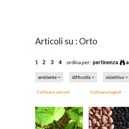
Articoli su : Orto
1
2
3
4
ordina per:
pertinenza
a
ambiente
difficoltà
obiettivo
Coltivare cetrioli
Coltivare fagioli