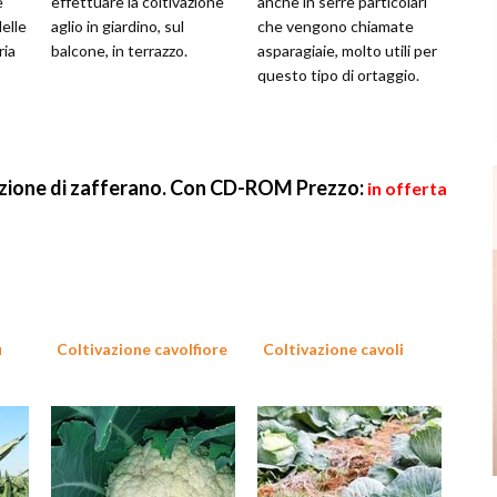
e
effettuare la coltivazione
anche in serre particolari
delle
aglio in giardino, sul
che vengono chiamate
ria
balcone, in terrazzo.
asparagiaie, molto utili per
questo tipo di ortaggio.
azione di zafferano. Con CD-ROM
Prezzo:
in offerta
i
Coltivazione cavolfiore
Coltivazione cavoli