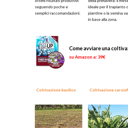
ottimi risultati produttivi
della primavera: il mes
seguendo poche e
ideale per il trapianto 
semplici raccomandazioni.
piantine o la semina va
in base alla zona.
Come avviare una coltiv
su Amazon a: 39€
Coltivazione basilico
Coltivazione carciof