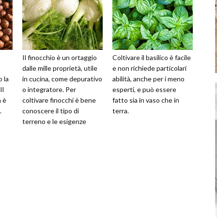
Il finocchio è un ortaggio
Coltivare il basilico è facile
dalle mille proprietà, utile
e non richiede particolari
o la
in cucina, come depurativo
abilità, anche per i meno
Il
o integratore. Per
esperti, e può essere
a è
coltivare finocchi è bene
fatto sia in vaso che in
.
conoscere il tipo di
terra.
terreno e le esigenze
colturali.