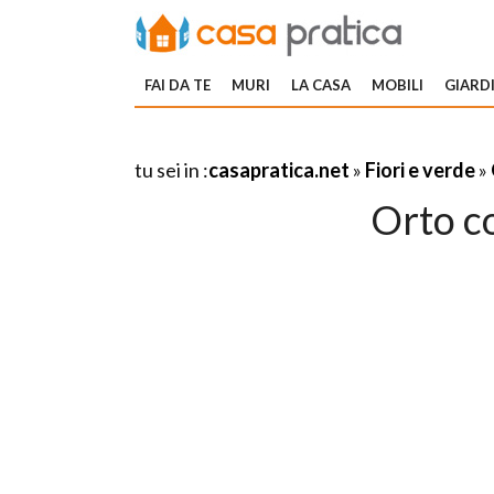
FAI DA TE
MURI
LA CASA
MOBILI
GIARDI
tu sei in :
casapratica.net
»
Fiori e verde
»
Orto c