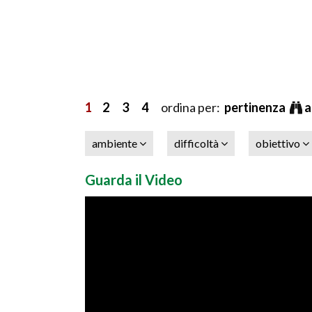
1
2
3
4
ordina per:
pertinenza
a
ambiente
difficoltà
obiettivo
Guarda il Video