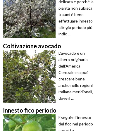
delicata e perché la
pianta non subisca
traumi è bene
effettuare innesto
ciliegio periodo più
indic ...
Coltivazione avocado
L'avocado è un
albero originario
dell'America
Centrale ma può
crescere bene
anche nelle regioni
italiane meridionali,
dove il ...
Innesto fico periodo
Eseguire l’innesto
del fico nel periodo
corretto,