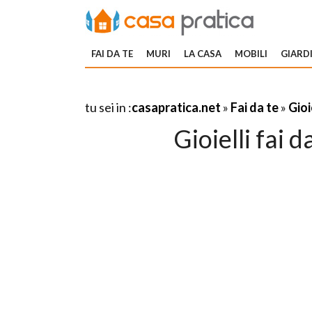
FAI DA TE
MURI
LA CASA
MOBILI
GIARDI
tu sei in :
casapratica.net
»
Fai da te
»
Gioi
Gioielli fai 