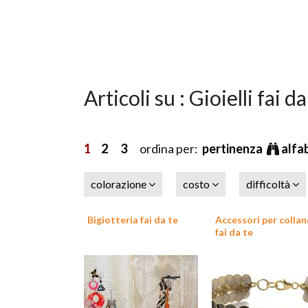
Articoli su : Gioielli fai da
1
2
3
ordina per:
pertinenza
alfa
colorazione
costo
difficoltà
Bigiotteria fai da te
Accessori per collan
fai da te