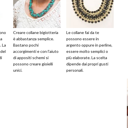
sono
Creare collane bigiotteria
Le collane fai da te
ma
è abbastanza semplice.
possono essere in
. La
Bastano pochi
argento oppure in perline,
del
accorgimenti e con l'aiuto
essere molto semplici o
di
di appositi schemi si
più elaborate. La scelta
possono creare gioielli
dipende dai propri gusti
unici.
personali.