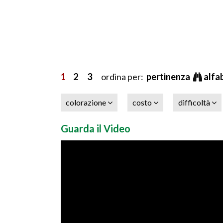
1
2
3
ordina per:
pertinenza
alfa
colorazione
costo
difficoltà
Guarda il Video