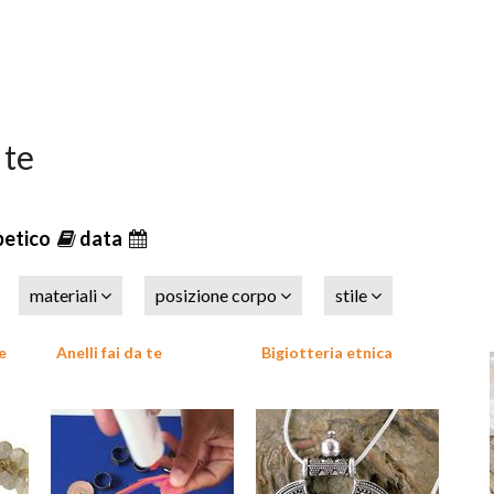
 te
betico
data
materiali
posizione corpo
stile
e
Anelli fai da te
Bigiotteria etnica