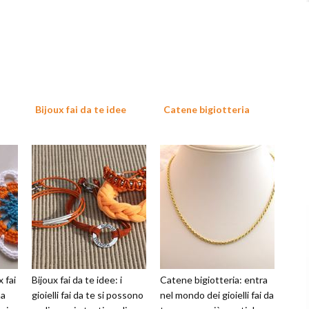
Bijoux fai da te idee
Catene bigiotteria
x fai
Bijoux fai da te idee: i
Catene bigiotteria: entra
na
gioielli fai da te si possono
nel mondo dei gioielli fai da