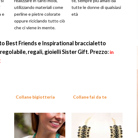
 si
realizzare in tanti modi,
te, sempre più amati da
i
utilizzando materiali come
tutte le donne di qualsiasi
a e
perline e pietre colorate
età
oppure riciclando tutto ciò
che ci viene in mente.
 Best Friends e Inspirational braccialetto
 regolabile, regali, gioielli Sister Gift.
Prezzo:
in
€
Collane bigiotteria
Collane fai da te