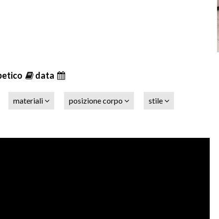
betico
data
materiali
posizione corpo
stile