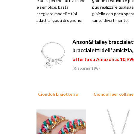
e unici perché fatti a mano
grande creatività e poi
è semplice, basta
può realizzare qualsias
scegliere modeli e tipi
gioiello con poca spes
adatti ai gusti di ognuno.
tanto divertimento.
Anson&Hailey braccialetto
braccialetti dell' amicizia,
offerta su Amazon a: 10,99
(Risparmi 19€)
Ciondoli bigiotteria
Ciondoli per collane