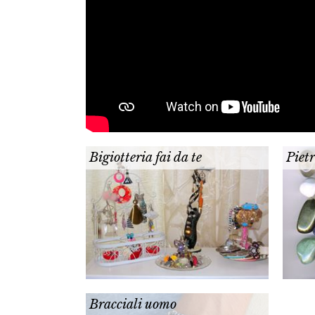
Bigiotteria fai da te
Piet
Bracciali uomo