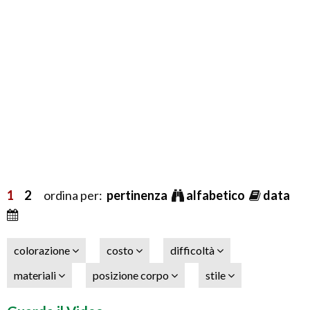
1
2
ordina per:
pertinenza
alfabetico
data
colorazione
costo
difficoltà
materiali
posizione corpo
stile