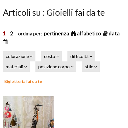
Articoli su : Gioielli fai da te
1
2
ordina per:
pertinenza
alfabetico
data
colorazione
costo
difficoltà
materiali
posizione corpo
stile
Bigiotteria fai da te